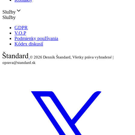
Služby
Služby
GDPR
V.O.P
Podmienky používania
Kódex diskusií
© 2026
Denník Štandard, Všetky práva vyhradené |
oprava@standard.sk