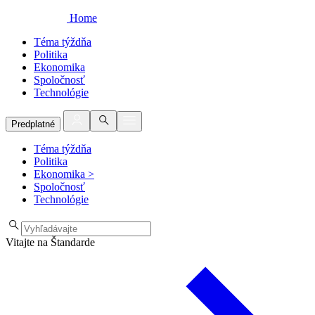
Home
Téma týždňa
Politika
Ekonomika
Spoločnosť
Technológie
Predplatné
Téma týždňa
Politika
Ekonomika
>
Spoločnosť
Technológie
Vitajte na Štandarde