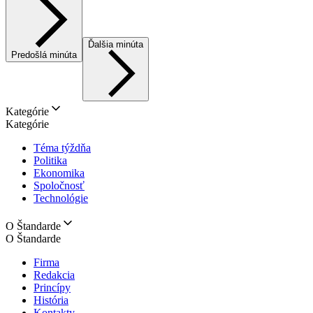
Ďalšia minúta
Predošlá minúta
Kategórie
Kategórie
Téma týždňa
Politika
Ekonomika
Spoločnosť
Technológie
O Štandarde
O Štandarde
Firma
Redakcia
Princípy
História
Kontakty