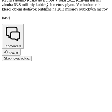
Reuters dodalo Rusko do Európy v roku 2022 rôznymi trasami
zhruba 63,8 miliardy kubických metrov plynu. V minulom roku
klesol objem dodávok približne na 28,3 miliardy kubických metrov.
(tasr)
Komentáre
Zdielať
Skopírovať odkaz