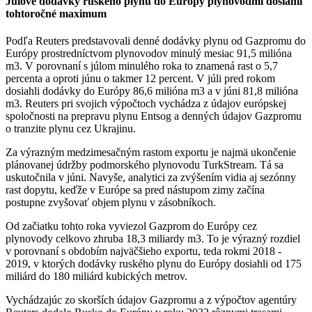
Júlové dodávky ruského plynu do Európy plynovodmi dosiahli
tohtoročné maximum
Podľa Reuters predstavovali denné dodávky plynu od Gazpromu do
Európy prostredníctvom plynovodov minulý mesiac 91,5 milióna
m3. V porovnaní s júlom minulého roka to znamená rast o 5,7
percenta a oproti júnu o takmer 12 percent. V júli pred rokom
dosiahli dodávky do Európy 86,6 milióna m3 a v júni 81,8 milióna
m3. Reuters pri svojich výpočtoch vychádza z údajov európskej
spoločnosti na prepravu plynu Entsog a denných údajov Gazpromu
o tranzite plynu cez Ukrajinu.
Za výrazným medzimesačným rastom exportu je najmä ukončenie
plánovanej údržby podmorského plynovodu TurkStream. Tá sa
uskutočnila v júni. Navyše, analytici za zvýšením vidia aj sezónny
rast dopytu, keďže v Európe sa pred nástupom zimy začína
postupne zvyšovať objem plynu v zásobníkoch.
Od začiatku tohto roka vyviezol Gazprom do Európy cez
plynovody celkovo zhruba 18,3 miliardy m3. To je výrazný rozdiel
v porovnaní s obdobím najväčšieho exportu, teda rokmi 2018 -
2019, v ktorých dodávky ruského plynu do Európy dosiahli od 175
miliárd do 180 miliárd kubických metrov.
Vychádzajúc zo skorších údajov Gazpromu a z výpočtov agentúry