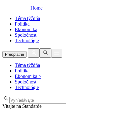
Home
Téma týždňa
Politika
Ekonomika
Spoločnosť
Technológie
Predplatné
Téma týždňa
Politika
Ekonomika
>
Spoločnosť
Technológie
Vitajte na Štandarde