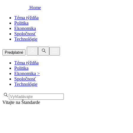
Home
Téma týždňa
Politika
Ekonomika
Spoločnosť
Technológie
Predplatné
Téma týždňa
Politika
Ekonomika
>
Spoločnosť
Technológie
Vitajte na Štandarde