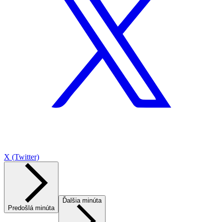
X (Twitter)
Ďalšia minúta
Predošlá minúta