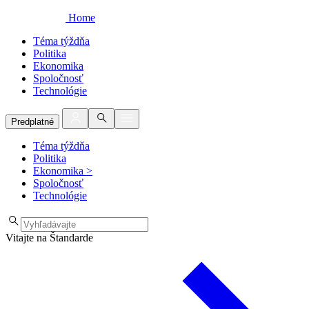
Home
Téma týždňa
Politika
Ekonomika
Spoločnosť
Technológie
Predplatné
Téma týždňa
Politika
Ekonomika
>
Spoločnosť
Technológie
Vitajte na Štandarde