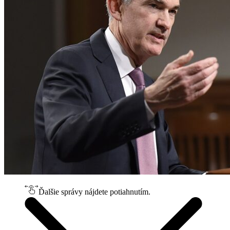
Ďalšie správy nájdete potiahnutím.