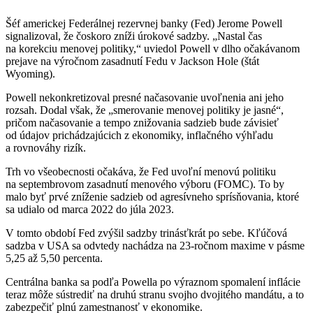
Šéf americkej Federálnej rezervnej banky (Fed) Jerome Powell
signalizoval, že čoskoro zníži úrokové sadzby. „Nastal čas
na korekciu menovej politiky,“ uviedol Powell v dlho očakávanom
prejave na výročnom zasadnutí Fedu v Jackson Hole (štát
Wyoming).
Powell nekonkretizoval presné načasovanie uvoľnenia ani jeho
rozsah. Dodal však, že „smerovanie menovej politiky je jasné“,
pričom načasovanie a tempo znižovania sadzieb bude závisieť
od údajov prichádzajúcich z ekonomiky, inflačného výhľadu
a rovnováhy rizík.
Trh vo všeobecnosti očakáva, že Fed uvoľní menovú politiku
na septembrovom zasadnutí menového výboru (FOMC). To by
malo byť prvé zníženie sadzieb od agresívneho sprísňovania, ktoré
sa udialo od marca 2022 do júla 2023.
V tomto období Fed zvýšil sadzby trinásťkrát po sebe. Kľúčová
sadzba v USA sa odvtedy nachádza na 23-ročnom maxime v pásme
5,25 až 5,50 percenta.
Centrálna banka sa podľa Powella po výraznom spomalení inflácie
teraz môže sústrediť na druhú stranu svojho dvojitého mandátu, a to
zabezpečiť plnú zamestnanosť v ekonomike.