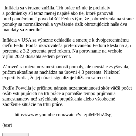
„Inflácia sa výrazne znížila. Trh práce už nie je prehriaty
a podmienky sú teraz menej napäté ako tie, ktoré panovali
pred pandémiou,“ povedal šéf Fedu s tým, že „obmedzenia na strane
ponuky sa normalizovali a vyváženie rizík ohrozujúcich naše dva
mandáty sa zmenilo“.
Inflácia v USA sa výrazne ochladila a smeruje k dvojpercentnému
cieľu Fedu. Podľa ukazovateľa preferovaného Fedom klesla na 2,5
percenta z 3,2 percenta pred rokom. Na porovnanie na vrchole
v júni 2022 dosiahla sedem percent.
Zároveň sa miera nezamestnanosti pomaly, ale neustále zvyšovala,
pričom aktuálne sa nachádza na úrovni 4,3 percenta. Niektorí
experti tvrdia, že jej nárast signalizuje blížiacu sa recesiu.
Podľa Powella je príčinou nárastu nezamestnanosti skôr väčší počet
osôb vstupujúcich na trh práce a pomalšie tempo prijímania
zamestnancov než zrýchlenie prepúšťania alebo všeobecné
zhoršenie situácie na trhu práce.
https://www.youtube.com/watch?v=zpiMF6bZ0sg
(tasr)