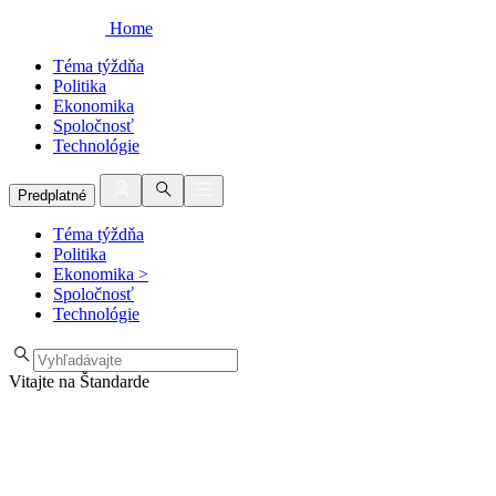
Home
Téma týždňa
Politika
Ekonomika
Spoločnosť
Technológie
Predplatné
Téma týždňa
Politika
Ekonomika
>
Spoločnosť
Technológie
Vitajte na Štandarde