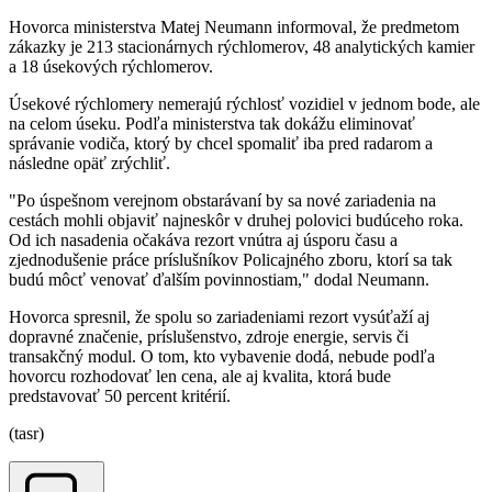
Hovorca ministerstva Matej Neumann informoval, že predmetom
zákazky je 213 stacionárnych rýchlomerov, 48 analytických kamier
a 18 úsekových rýchlomerov.
Úsekové rýchlomery nemerajú rýchlosť vozidiel v jednom bode, ale
na celom úseku. Podľa ministerstva tak dokážu eliminovať
správanie vodiča, ktorý by chcel spomaliť iba pred radarom a
následne opäť zrýchliť.
"Po úspešnom verejnom obstarávaní by sa nové zariadenia na
cestách mohli objaviť najneskôr v druhej polovici budúceho roka.
Od ich nasadenia očakáva rezort vnútra aj úsporu času a
zjednodušenie práce príslušníkov Policajného zboru, ktorí sa tak
budú môcť venovať ďalším povinnostiam," dodal Neumann.
Hovorca spresnil, že spolu so zariadeniami rezort vysúťaží aj
dopravné značenie, príslušenstvo, zdroje energie, servis či
transakčný modul. O tom, kto vybavenie dodá, nebude podľa
hovorcu rozhodovať len cena, ale aj kvalita, ktorá bude
predstavovať 50 percent kritérií.
(tasr)