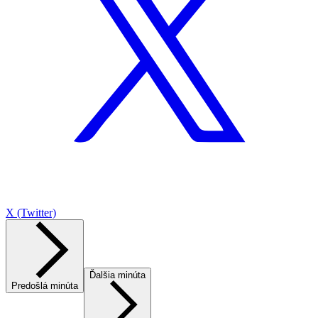
X (Twitter)
Ďalšia minúta
Predošlá minúta