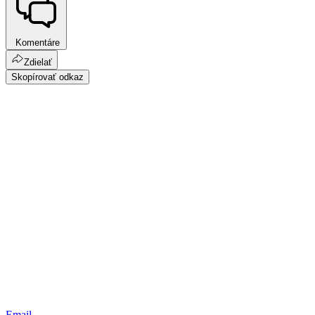
Komentáre
Zdielať
Skopírovať odkaz
Email