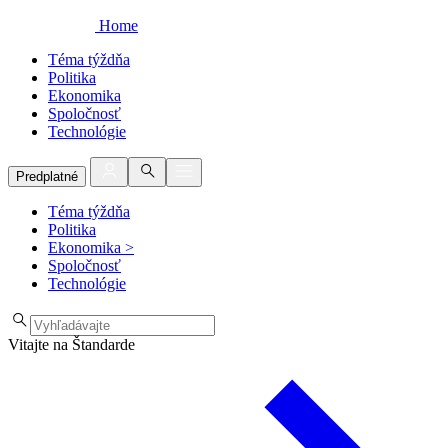
Home
Téma týždňa
Politika
Ekonomika
Spoločnosť
Technológie
Predplatné
Téma týždňa
Politika
Ekonomika
>
Spoločnosť
Technológie
Vitajte na Štandarde