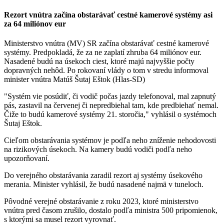
Rezort vnútra začína obstarávať cestné kamerové systémy asi
za 64 miliónov eur
Ministerstvo vnútra (MV) SR začína obstarávať cestné kamerové
systémy. Predpokladá, že za ne zaplatí zhruba 64 miliónov eur.
Nasadené budú na úsekoch ciest, ktoré majú najvyššie počty
dopravných nehôd. Po rokovaní vlády o tom v stredu informoval
minister vnútra Matúš Šutaj Eštok (Hlas-SD)
"Systém vie posúdiť, či vodič počas jazdy telefonoval, mal zapnutý
pás, zastavil na červenej či nepredbiehal tam, kde predbiehať nemal.
Čiže to budú kamerové systémy 21. storočia," vyhlásil o systémoch
Šutaj Eštok.
Cieľom obstarávania systémov je podľa neho zníženie nehodovosti
na rizikových úsekoch. Na kamery budú vodiči podľa neho
upozorňovaní.
Do verejného obstarávania zaradil rezort aj systémy úsekového
merania. Minister vyhlásil, že budú nasadené najmä v tuneloch.
Pôvodné verejné obstarávanie z roku 2023, ktoré ministerstvo
vnútra pred časom zrušilo, dostalo podľa ministra 500 pripomienok,
s ktorými sa musel rezort vyrovnať.