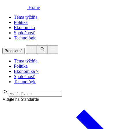
Home
Téma týždňa
Politika
Ekonomika
Spoločnosť
Technológie
Predplatné
Téma týždňa
Politika
Ekonomika
>
Spoločnosť
Technológie
Vitajte na Štandarde