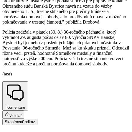
prokuratúry Banská Bystrica podala sudcovi pre prípravné konanie
Okresného súdu Banská Bystrica návrh na vzatie do väzby
obvineného L. S., trestne stíhaného pre prečiny krádeže a
porušovania domovej slobody, a to pre dôvodnú obavu z možného
pokračovania v trestnej činnosti," priblížila Drobová.
Polícia zadržala v piatok (30. 8.) 30-ročného páchateľa, ktorý
vykradol 29. augusta počas osláv 80. výročia SNP v Banskej
Bystrici byt jedného z posledných žijúcich priamych účastníkov
Povstania, 96-ročného Strmeňa. Muž sa ku skutku priznal. Odcudzil
rôzne veci, prsteň, hodnotné Strmeňove medaily a finančnú
hotovosť vo výške 200 eur. Polícia začala trestné stíhanie vo veci
prečinu krádeže a prečinu porušovania domovej slobody.
(tasr)
Komentáre
Zdielať
Skopírovať odkaz