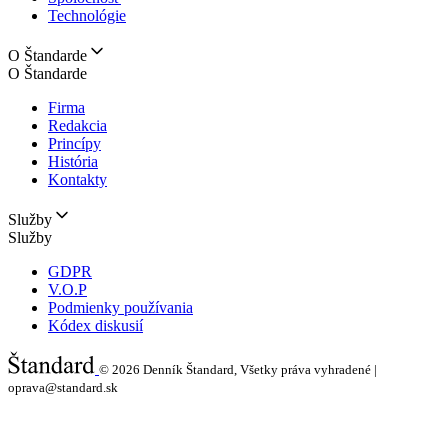
Technológie
O Štandarde
O Štandarde
Firma
Redakcia
Princípy
História
Kontakty
Služby
Služby
GDPR
V.O.P
Podmienky používania
Kódex diskusií
© 2026
Denník Štandard, Všetky práva vyhradené |
oprava@standard.sk