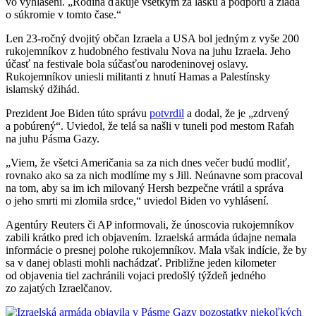
vo vyhlásení. „Rodina ďakuje všetkým za lásku a podporu a žiada
o súkromie v tomto čase.“
Len 23-ročný dvojitý občan Izraela a USA bol jedným z vyše 200
rukojemníkov z hudobného festivalu Nova na juhu Izraela. Jeho
účasť na festivale bola súčasťou narodeninovej oslavy.
Rukojemníkov uniesli militanti z hnutí Hamas a Palestínsky
islamský džihád.
Prezident Joe Biden túto správu
potvrdil
a dodal, že je „zdrvený
a pobúrený“. Uviedol, že telá sa našli v tuneli pod mestom Rafah
na juhu Pásma Gazy.
„Viem, že všetci Američania sa za nich dnes večer budú modliť,
rovnako ako sa za nich modlíme my s Jill. Neúnavne som pracoval
na tom, aby sa im ich milovaný Hersh bezpečne vrátil a správa
o jeho smrti mi zlomila srdce,“ uviedol Biden vo vyhlásení.
Agentúry Reuters či AP informovali, že únoscovia rukojemníkov
zabili krátko pred ich objavením. Izraelská armáda údajne nemala
informácie o presnej polohe rukojemníkov. Mala však indície, že by
sa v danej oblasti mohli nachádzať. Približne jeden kilometer
od objavenia tiel zachránili vojaci predošlý týždeň jedného
zo zajatých Izraelčanov.