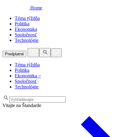
Home
Téma týždňa
Politika
Ekonomika
Spoločnosť
Technológie
Predplatné
Téma týždňa
Politika
Ekonomika
>
Spoločnosť
Technológie
Vitajte na Štandarde