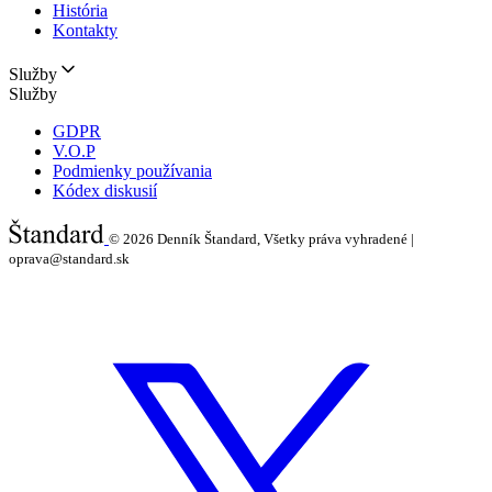
História
Kontakty
Služby
Služby
GDPR
V.O.P
Podmienky používania
Kódex diskusií
© 2026
Denník Štandard, Všetky práva vyhradené |
oprava@standard.sk