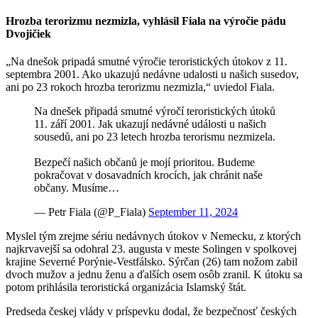
Hrozba terorizmu nezmizla, vyhlásil Fiala na výročie pádu
Dvojičiek
„Na dnešok pripadá smutné výročie teroristických útokov z 11.
septembra 2001. Ako ukazujú nedávne udalosti u našich susedov,
ani po 23 rokoch hrozba terorizmu nezmizla,“ uviedol Fiala.
Na dnešek připadá smutné výročí teroristických útoků
11. září 2001. Jak ukazují nedávné události u našich
sousedů, ani po 23 letech hrozba terorismu nezmizela.
Bezpečí našich občanů je mojí prioritou. Budeme
pokračovat v dosavadních krocích, jak chránit naše
občany. Musíme…
— Petr Fiala (@P_Fiala)
September 11, 2024
Myslel tým zrejme sériu nedávnych útokov v Nemecku, z ktorých
najkrvavejší sa odohral 23. augusta v meste Solingen v spolkovej
krajine Severné Porýnie-Vestfálsko. Sýrčan (26) tam nožom zabil
dvoch mužov a jednu ženu a ďalších osem osôb zranil. K útoku sa
potom prihlásila teroristická organizácia Islamský štát.
Predseda českej vlády v príspevku dodal, že bezpečnosť českých