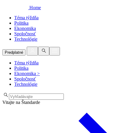
Home
Téma týždňa
Politika
Ekonomika
Spoločnosť
Technológie
Predplatné
Téma týždňa
Politika
Ekonomika
>
Spoločnosť
Technológie
Vitajte na Štandarde