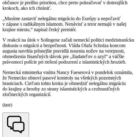
občanov je preňho prioritou, chce preto pokračovať v doterajších
krokoch, ako ich chrániť.
„Musíme zastaviť nelegálnu migráciu do Európy a nepoľaviť
v zápase s radikálnym islamom. Nenávisť a teror nemajú v našej
krajine miesto,“ napísal český premiér.
V reakcii na útok v Solingene začali nemeckí politici medzistranícku
diskusiu o migrácii a bezpečnosti. Vláda Olafa Scholza koncom
augusta navrhla prísnejšie pravidlá nosenia nožov na verejnosti,
obmedzenia finančných dávok pre „žiadateľov o azyl“ a väčšie
právomoci polície pri riešení podozrení z islamistických hrozieb.
Nemecká ministerka vnútra Nancy Faeserová v pondelok oznámila,
že Nemecko obnoví pasové kontroly na všetkých pozemných
hraniciach. Cieľom tohto kroku je obmedziť nelegálnu migráciu
do krajiny a hrozby zo strany islamistických a cezhraničných
zločineckých organizácií.
(tasr)