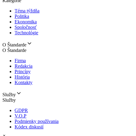
Kategórie
Téma týždňa
Politika
Ekonomika
Spoločnosť
Technológie
O Štandarde
O Štandarde
Firma
Redakcia
Princípy
História
Kontakty
Služby
Služby
GDPR
V.O.P
Podmienky používania
Kódex diskusií