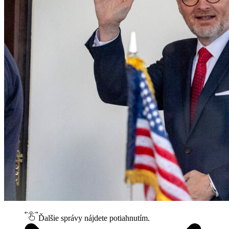
Ďalšie správy nájdete potiahnutím.