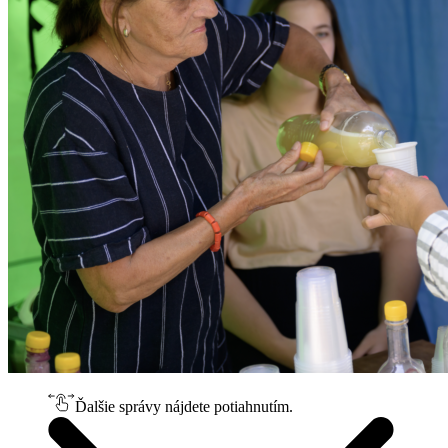
Ďalšie správy nájdete potiahnutím.