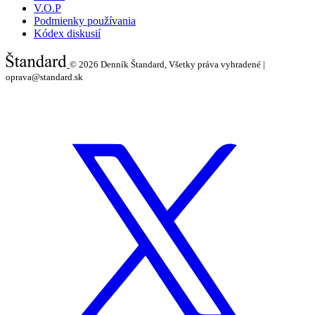
V.O.P
Podmienky používania
Kódex diskusií
© 2026
Denník Štandard, Všetky práva vyhradené |
oprava@standard.sk