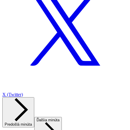
X (Twitter)
Ďalšia minúta
Predošlá minúta