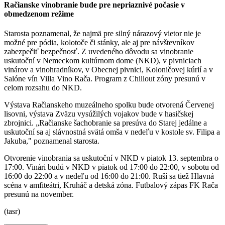
Račianske vinobranie bude pre nepriaznivé počasie v
obmedzenom režime
Starosta poznamenal, že najmä pre silný nárazový vietor nie je
možné pre pódia, kolotoče či stánky, ale aj pre návštevníkov
zabezpečiť bezpečnosť. Z uvedeného dôvodu sa vinobranie
uskutoční v Nemeckom kultúrnom dome (NKD), v pivniciach
vinárov a vinohradníkov, v Obecnej pivnici, Koloničovej kúrií a v
Salóne vín Villa Vino Rača. Program z Chillout zóny presunú v
celom rozsahu do NKD.
Výstava Račianskeho muzeálneho spolku bude otvorená Červenej
lisovni, výstava Zväzu vysúžilých vojakov bude v hasičskej
zbrojnici. „Račianske šachobranie sa presúva do Starej jedálne a
uskutoční sa aj slávnostná svätá omša v nedeľu v kostole sv. Filipa a
Jakuba," poznamenal starosta.
Otvorenie vinobrania sa uskutoční v NKD v piatok 13. septembra o
17:00. Vinári budú v NKD v piatok od 17:00 do 22:00, v sobotu od
16:00 do 22:00 a v nedeľu od 16:00 do 21:00. Ruší sa tiež Hlavná
scéna v amfiteátri, Kruháč a detská zóna. Futbalový zápas FK Rača
presunú na november.
(tasr)