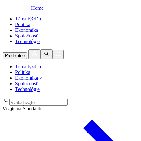
Home
Téma týždňa
Politika
Ekonomika
Spoločnosť
Technológie
Predplatné
Téma týždňa
Politika
Ekonomika
>
Spoločnosť
Technológie
Vitajte na Štandarde