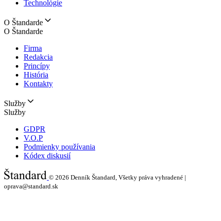
Technológie
O Štandarde
O Štandarde
Firma
Redakcia
Princípy
História
Kontakty
Služby
Služby
GDPR
V.O.P
Podmienky používania
Kódex diskusií
© 2026
Denník Štandard, Všetky práva vyhradené |
oprava@standard.sk