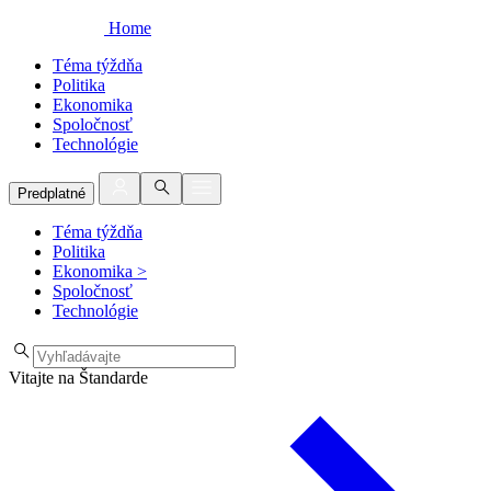
Home
Téma týždňa
Politika
Ekonomika
Spoločnosť
Technológie
Predplatné
Téma týždňa
Politika
Ekonomika
>
Spoločnosť
Technológie
Vitajte na Štandarde