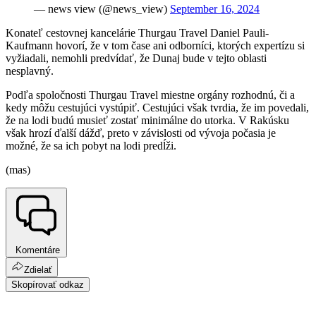
— news view (@news_view)
September 16, 2024
Konateľ cestovnej kancelárie Thurgau Travel Daniel Pauli-
Kaufmann hovorí, že v tom čase ani odborníci, ktorých expertízu si
vyžiadali, nemohli predvídať, že Dunaj bude v tejto oblasti
nesplavný.
Podľa spoločnosti Thurgau Travel miestne orgány rozhodnú, či a
kedy môžu cestujúci vystúpiť. Cestujúci však tvrdia, že im povedali,
že na lodi budú musieť zostať minimálne do utorka. V Rakúsku
však hrozí ďalší dážď, preto v závislosti od vývoja počasia je
možné, že sa ich pobyt na lodi predĺži.
(mas)
Komentáre
Zdielať
Skopírovať odkaz