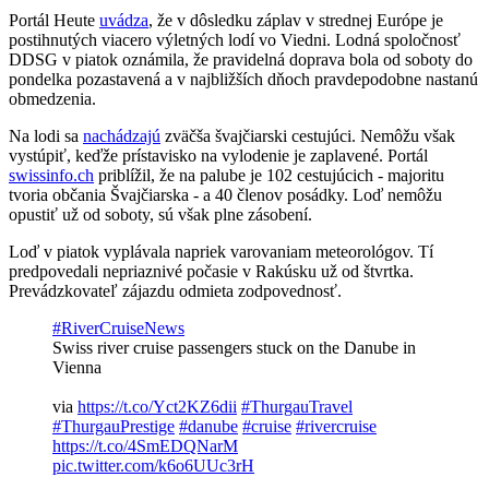
Portál Heute
uvádza
, že v dôsledku záplav v strednej Európe je
postihnutých viacero výletných lodí vo Viedni. Lodná spoločnosť
DDSG v piatok oznámila, že pravidelná doprava bola od soboty do
pondelka pozastavená a v najbližších dňoch pravdepodobne nastanú
obmedzenia.
Na lodi sa
nachádzajú
zväčša švajčiarski cestujúci. Nemôžu však
vystúpiť, keďže prístavisko na vylodenie je zaplavené. Portál
swissinfo.ch
priblížil, že na palube je 102 cestujúcich - majoritu
tvoria občania Švajčiarska - a 40 členov posádky. Loď nemôžu
opustiť už od soboty, sú však plne zásobení.
Loď v piatok vyplávala napriek varovaniam meteorológov. Tí
predpovedali nepriaznivé počasie v Rakúsku už od štvrtka.
Prevádzkovateľ zájazdu odmieta zodpovednosť.
#RiverCruiseNews
Swiss river cruise passengers stuck on the Danube in
Vienna
via
https://t.co/Yct2KZ6dii
#ThurgauTravel
#ThurgauPrestige
#danube
#cruise
#rivercruise
https://t.co/4SmEDQNarM
pic.twitter.com/k6o6UUc3rH