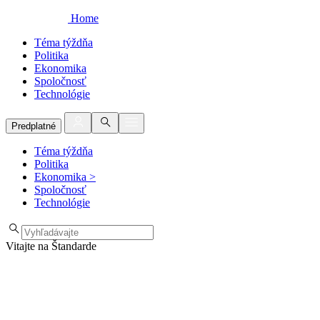
Home
Téma týždňa
Politika
Ekonomika
Spoločnosť
Technológie
Predplatné
Téma týždňa
Politika
Ekonomika
>
Spoločnosť
Technológie
Vitajte na Štandarde