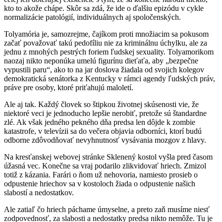
kto to akože chápe. Skôr sa zdá, že ide o ďalšiu epizódu v cykle
normalizácie patológií, individuálnych aj spoločenských.
Tolyamória je, samozrejme, čajíkom proti množiacim sa pokusom
začať považovať takú pedofíliu nie za kriminálnu úchylku, ale za
jednu z mnohých pestrých foriem ľudskej sexuality. Tolyamorikom
naozaj nikto neponúka umelú figurínu dieťaťa, aby „bezpečne
vypustili paru“, ako to na jar doslova žiadala od svojich kolegov
demokratická senátorka z Kentucky v rámci agendy ľudských práv,
práve pre osoby, ktoré priťahujú maloletí.
Ale aj tak. Každý človek so štipkou životnej skúsenosti vie, že
niektoré veci je jednoducho lepšie nerobiť, pretože sú štandardne
zlé. Ak však jedného pekného dňa predsa len dôjde k zombie
katastrofe, v televízii sa do večera objavia odborníci, ktorí budú
odborne zdôvodňovať nevyhnutnosť vysávania mozgov z hlavy.
Na kresťanskej webovej stránke Sklenený kostol vyšla pred časom
úžasná vec. Konečne sa vraj podarilo zlikvidovať hriech. Zmizol
totiž z kázania. Farári o ňom už nehovoria, namiesto prosieb o
odpustenie hriechov sa v kostoloch žiada o odpustenie našich
slabostí a nedostatkov.
Ale zatiaľ čo hriech páchame úmyselne, a preto zaň musíme niesť
zodpovednosť, za slabosti a nedostatky predsa nikto nemôže. Tu je