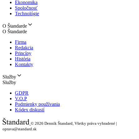
Ekonomika
Spoločnosť
Technológie
O Štandarde
O Štandarde
Firma
Redakcia
Princípy
História
Kontakty
Služby
Služby
GDPR
V.O.P
Podmienky používania
Kódex diskusií
© 2026
Denník Štandard, Všetky práva vyhradené |
oprava@standard.sk