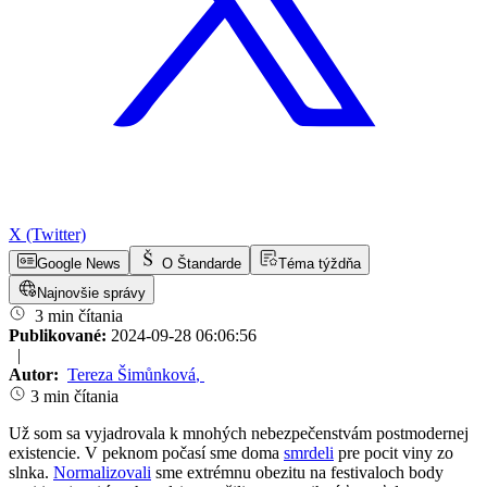
X (Twitter)
Google News
O Štandarde
Téma týždňa
Najnovšie správy
3 min čítania
Publikované:
2024-09-28 06:06:56
|
Autor:
Tereza Šimůnková
,
3 min čítania
Už som sa vyjadrovala k mnohých nebezpečenstvám postmodernej
existencie. V peknom počasí sme doma
smrdeli
pre pocit viny zo
slnka.
Normalizovali
sme extrémnu obezitu na festivaloch body