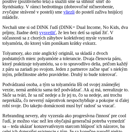
positive (pozitívneho tela) a snažili sme sa stihnúť smrť do
štyridsiatky. V rámci bedrottingu (dobrovoľné ničnerobenie,
zvyčajne strávené v posteli) sme
vliezli
do postelí zaživa hnijúcej
mládeže.
Nechali sme si od DINK ľudí (DINK= Dual Income, No Kids, dva
príjmy, žiadne deti)
vysvetliť
, že len bez detí sa oplatí žiť. V
súčasnosti sa z chorých záhybov kolektívnej mysle vynorila
tolyamória, do ktorej vám ponúkam krátky exkurz.
Tolyamory, ako znie anglický originál, sa skladá z dvoch
podstatných mien: polyamórie a tolerancie. Dvaja členovia páru,
ktorý praktizuje tolyamóriu, sa o to spravodlivo delia, pričom každý
z páru sa zariadi po svojom. Jeden z partnerov začne spať s niekým
iným, príležitostne alebo pravidelne. Druhý to bude tolerovať.
Podvádzaná osoba, a tým sa tolyamória líši od svojej známejšej
verzie, nemá ambíciu sama tiež podvádzať. Ak aj má, nerealizuje to.
Skôr sa tvári, že sa nič nedeje a že jej to, čo sa nedeje, ani trochu
neprekáža, čo neverný náprotivok nespochybňuje a pokojne si ďalej
robí svoje. Do takejto domácnosti musí byť radosť sa vracať.
Rebranding nevery, aby vyzerala ako progresívna činnosť pre cool
ľudí, je možno viac než len obyčajná generačná potreba vymedziť
sa – teda ukázať konzervatívnym starcom hlúposť ich názorov, ba
celej ich doterajšej existencie s tým, že sa konečne narodil niekto,