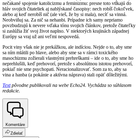
nečakané spojenie katolicizmu a feminizmu: presne toto vtĺkajú do
hláv svojich čitateliek aj nablýskané časopisy: nech robíš čokoľvek,
alebo aj keď nerobíš nič (ale vieš, že by si mala), necíť sa vinná.
Neobviňuj sa. Za nič sa nehanbi. Prípadne ich samy nepriamo
povzbudzujú k nevere vďaka tónu svojich článkov, pretože čitateľky
si zaslúžia žiť svoj život naplno. V niektorých krajinách západnej
Európy sa vraj už ani veľmi nespovedá.
Pocit viny však nie je prekážkou, ale indíciou. Nejde o to, aby sme
sa ním mlátili po hlave, alebo aby sme sa v rámci toxického
masochizmu zožierali vlastnými prehreškami – ide o to, aby sme ho
neprehlušili, keď prehovorí, pretože s absolútnou istotou prehovorí,
pokiaľ nie sme psychopati. Neracionalizovať. Som za to, aby sa
vina a hanba (a pokánie a aktívna náprava) stali opäť dôležitými.
Text
pôvodne publikovali na webe Echo24. Vychádza so súhlasom
redakcie.
Komentáre
Zdielať