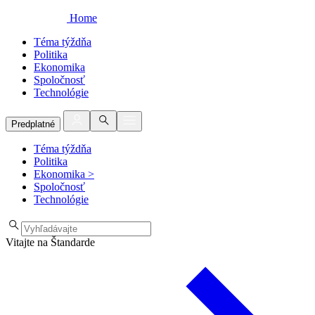
Home
Téma týždňa
Politika
Ekonomika
Spoločnosť
Technológie
Predplatné
Téma týždňa
Politika
Ekonomika
>
Spoločnosť
Technológie
Vitajte na Štandarde