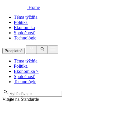
Home
Téma týždňa
Politika
Ekonomika
Spoločnosť
Technológie
Predplatné
Téma týždňa
Politika
Ekonomika
>
Spoločnosť
Technológie
Vitajte na Štandarde