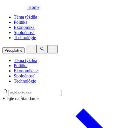
Home
Téma týždňa
Politika
Ekonomika
Spoločnosť
Technológie
Predplatné
Téma týždňa
Politika
Ekonomika
>
Spoločnosť
Technológie
Vitajte na Štandarde