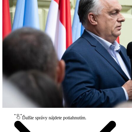
Ďalšie správy nájdete potiahnutím.