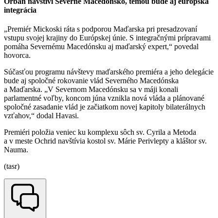
Orbán navštívi Severné Macedónsko, témou bude aj európska
integrácia
„Premiér Mickoski ráta s podporou Maďarska pri presadzovaní
vstupu svojej krajiny do Európskej únie. S integračnými prípravami
pomáha Severnému Macedónsku aj maďarský expert,“ povedal
hovorca.
Súčasťou programu návštevy maďarského premiéra a jeho delegácie
bude aj spoločné rokovanie vlád Severného Macedónska
a Maďarska. „V Severnom Macedónsku sa v máji konali
parlamentné voľby, koncom júna vznikla nová vláda a plánované
spoločné zasadanie vlád je začiatkom novej kapitoly bilaterálnych
vzťahov,“ dodal Havasi.
Premiéri položia veniec ku komplexu sôch sv. Cyrila a Metoda
a v meste Ochrid navštívia kostol sv. Márie Perivlepty a kláštor sv.
Nauma.
(tasr)