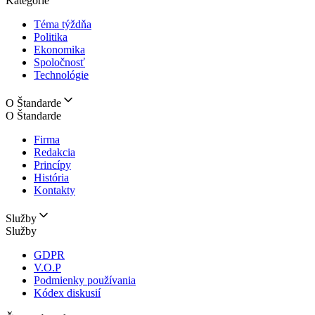
Kategórie
Téma týždňa
Politika
Ekonomika
Spoločnosť
Technológie
O Štandarde
O Štandarde
Firma
Redakcia
Princípy
História
Kontakty
Služby
Služby
GDPR
V.O.P
Podmienky používania
Kódex diskusií