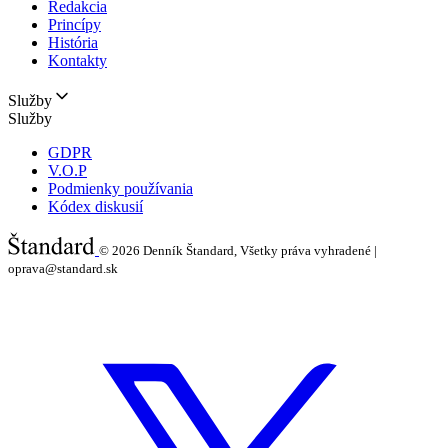
Redakcia
Princípy
História
Kontakty
Služby
Služby
GDPR
V.O.P
Podmienky používania
Kódex diskusií
© 2026
Denník Štandard, Všetky práva vyhradené |
oprava@standard.sk