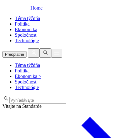
Home
Téma týždňa
Politika
Ekonomika
Spoločnosť
Technológie
Predplatné
Téma týždňa
Politika
Ekonomika
>
Spoločnosť
Technológie
Vitajte na Štandarde