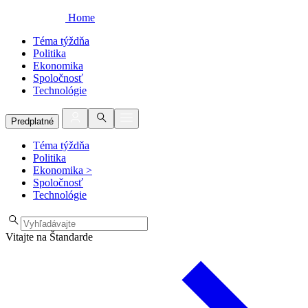
Home
Téma týždňa
Politika
Ekonomika
Spoločnosť
Technológie
Predplatné
Téma týždňa
Politika
Ekonomika
>
Spoločnosť
Technológie
Vitajte na Štandarde