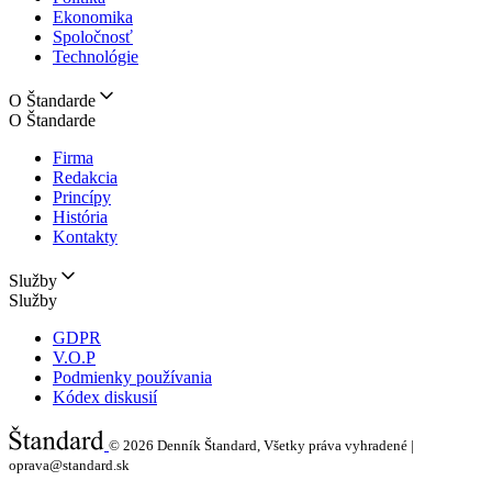
Ekonomika
Spoločnosť
Technológie
O Štandarde
O Štandarde
Firma
Redakcia
Princípy
História
Kontakty
Služby
Služby
GDPR
V.O.P
Podmienky používania
Kódex diskusií
© 2026
Denník Štandard, Všetky práva vyhradené |
oprava@standard.sk