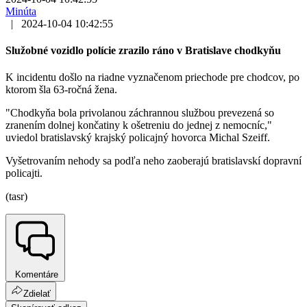
Minúta
|
2024-10-04 10:42:55
Služobné vozidlo polície zrazilo ráno v Bratislave chodkyňu
K incidentu došlo na riadne vyznačenom priechode pre chodcov, po
ktorom šla 63-ročná žena.
"Chodkyňa bola privolanou záchrannou službou prevezená so
zranením dolnej končatiny k ošetreniu do jednej z nemocníc,"
uviedol bratislavský krajský policajný hovorca Michal Szeiff.
Vyšetrovaním nehody sa podľa neho zaoberajú bratislavskí dopravní
policajti.
(tasr)
Komentáre
Zdielať