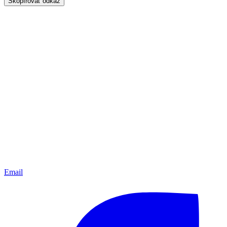
Skopírovať odkaz
Email