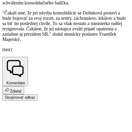
schválením konsolidačného balíčka.
"Čakali sme, že pri návrhu konsolidácie sa Dolinková postaví a
bude bojovať za svoj rezort, za sestry, záchranárov, lekárov a bude
sa biť do poslednej chvíle. To sa však nestalo a ministerka radšej
rezignovala. Čakáme, že jej nástupca zvráti prijaté opatrenia a
zasiahne aj prezident SR," dodal stranícky poslanec František
Majerský.
(tasr)
Komentáre
Zdielať
Skopírovať odkaz