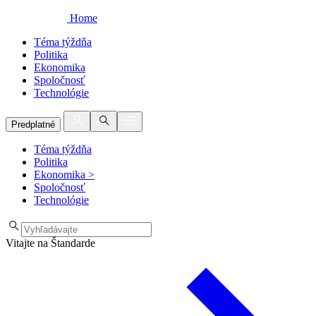
Home
Téma týždňa
Politika
Ekonomika
Spoločnosť
Technológie
Predplatné
Téma týždňa
Politika
Ekonomika
>
Spoločnosť
Technológie
Vitajte na Štandarde