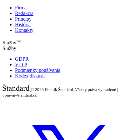
Firma
Redakcia
Princípy
História
Kontakty
Služby
Služby
GDPR
V.O.P
Podmienky používania
Kódex diskusií
© 2026
Denník Štandard, Všetky práva vyhradené |
oprava@standard.sk