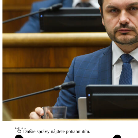
Ďalšie správy nájdete potiahnutím.