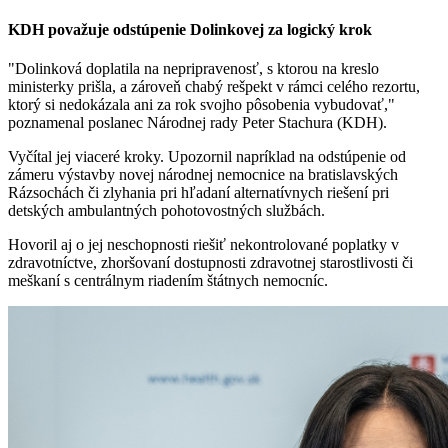
KDH považuje odstúpenie Dolinkovej za logický krok
"Dolinková doplatila na nepripravenosť, s ktorou na kreslo
ministerky prišla, a zároveň chabý rešpekt v rámci celého rezortu,
ktorý si nedokázala ani za rok svojho pôsobenia vybudovať,"
poznamenal poslanec Národnej rady Peter Stachura (KDH).
Vyčítal jej viaceré kroky. Upozornil napríklad na odstúpenie od
zámeru výstavby novej národnej nemocnice na bratislavských
Rázsochách či zlyhania pri hľadaní alternatívnych riešení pri
detských ambulantných pohotovostných službách.
Hovoril aj o jej neschopnosti riešiť nekontrolované poplatky v
zdravotníctve, zhoršovaní dostupnosti zdravotnej starostlivosti či
meškaní s centrálnym riadením štátnych nemocníc.