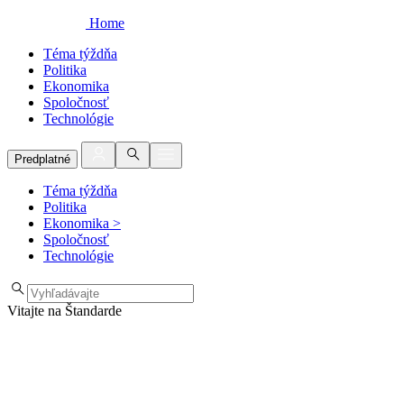
Home
Téma týždňa
Politika
Ekonomika
Spoločnosť
Technológie
Predplatné
Téma týždňa
Politika
Ekonomika
>
Spoločnosť
Technológie
Vitajte na Štandarde