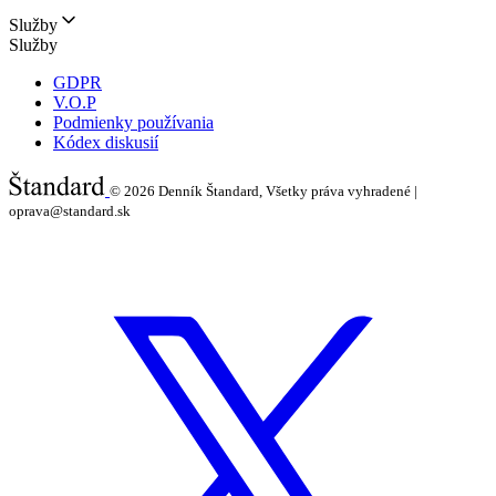
Služby
Služby
GDPR
V.O.P
Podmienky používania
Kódex diskusií
© 2026
Denník Štandard, Všetky práva vyhradené |
oprava@standard.sk