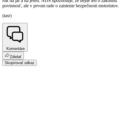
rok na jar a na jeseň. NDS upozorňuje, že nejde len o zákonnú
povinnosť, ale v prvom rade o zaistenie bezpečnosti motoristov.
(tasr)
Komentáre
Zdielať
Skopírovať odkaz