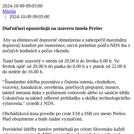
2024-10-09 09:05:00
Minúta
|
2024-10-09 09:05:00
Diaľničiari upozorňujú na uzáveru tunela Prešov
Aby sa eliminovali dopravné obmedzenia a zabezpečil maximálny
dopravný komfort pre motoristov, servis prebehne podľa NDS iba v
nočných hodinách a počas víkendu.
Tunel bude uzavretý v stredu od 20.00 h do štvrtka 6.00 h. Vo
štvrtok opäť od 20.00 h do piatka do 6.00 h a v piatok od 22.00 h
do nedele do 16.00 h.
"Štandardne údržba pozostáva z čistenia ostenia, chodníkov,
vozovky, kanalizácie, osvetlenia, priečnych prepojení, mostov,
taktiež merania tlaku v požiarnom vodovode alebo zo sanácie trhlín.
Uskutočnia sa taktiež odborné prehliadky a skúšky technologického
vybavenia," uviedli z NDS.
Obchádzková trasa povedie po ceste I/18 a I/68 cez mesto Prešov.
Platí obojsmerne a bude riadne vyznačená.
Pravidelné údržby tunelov prebiehajú po celom Slovensku každý