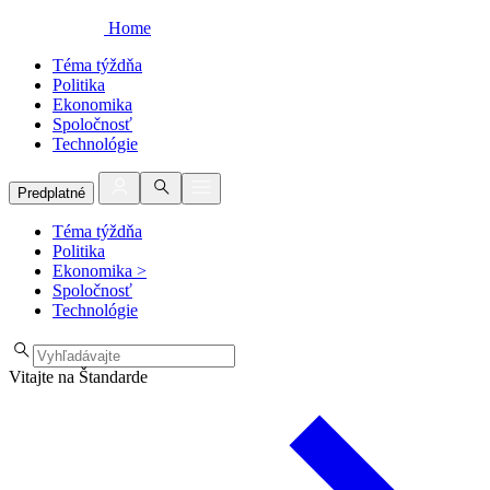
Home
Téma týždňa
Politika
Ekonomika
Spoločnosť
Technológie
Predplatné
Téma týždňa
Politika
Ekonomika
>
Spoločnosť
Technológie
Vitajte na Štandarde