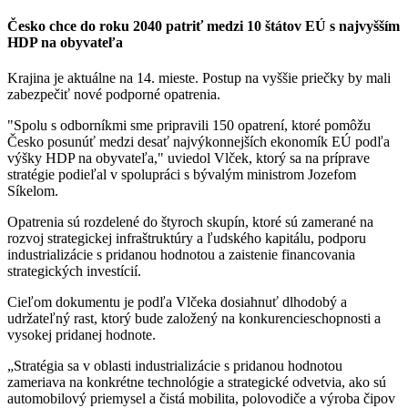
Česko chce do roku 2040 patriť medzi 10 štátov EÚ s najvyšším
HDP na obyvateľa
Krajina je aktuálne na 14. mieste. Postup na vyššie priečky by mali
zabezpečiť nové podporné opatrenia.
"Spolu s odborníkmi sme pripravili 150 opatrení, ktoré pomôžu
Česko posunúť medzi desať najvýkonnejších ekonomík EÚ podľa
výšky HDP na obyvateľa," uviedol Vlček, ktorý sa na príprave
stratégie podieľal v spolupráci s bývalým ministrom Jozefom
Síkelom.
Opatrenia sú rozdelené do štyroch skupín, ktoré sú zamerané na
rozvoj strategickej infraštruktúry a ľudského kapitálu, podporu
industrializácie s pridanou hodnotou a zaistenie financovania
strategických investícií.
Cieľom dokumentu je podľa Vlčeka dosiahnuť dlhodobý a
udržateľný rast, ktorý bude založený na konkurencieschopnosti a
vysokej pridanej hodnote.
„Stratégia sa v oblasti industrializácie s pridanou hodnotou
zameriava na konkrétne technológie a strategické odvetvia, ako sú
automobilový priemysel a čistá mobilita, polovodiče a výroba čipov