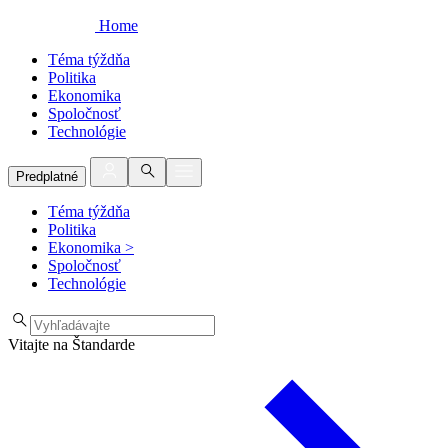
Home
Téma týždňa
Politika
Ekonomika
Spoločnosť
Technológie
Predplatné
Téma týždňa
Politika
Ekonomika
>
Spoločnosť
Technológie
Vitajte na Štandarde