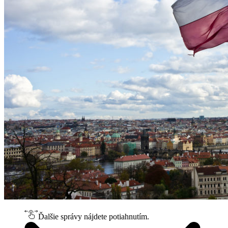
Ďalšie správy nájdete potiahnutím.