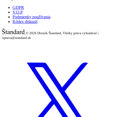
GDPR
V.O.P
Podmienky používania
Kódex diskusií
© 2026
Denník Štandard, Všetky práva vyhradené |
oprava@standard.sk