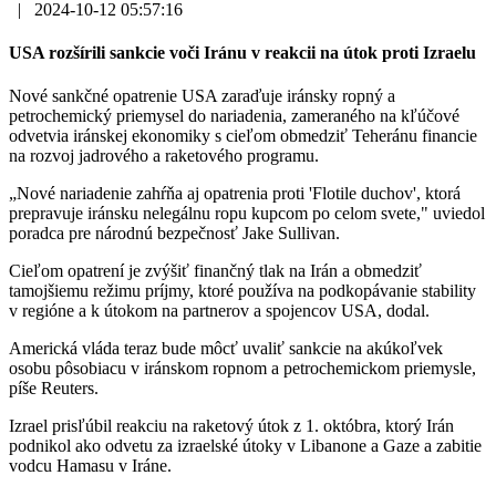
|
2024-10-12 05:57:16
USA rozšírili sankcie voči Iránu v reakcii na útok proti Izraelu
Nové sankčné opatrenie USA zaraďuje iránsky ropný a
petrochemický priemysel do nariadenia, zameraného na kľúčové
odvetvia iránskej ekonomiky s cieľom obmedziť Teheránu financie
na rozvoj jadrového a raketového programu.
„Nové nariadenie zahŕňa aj opatrenia proti 'Flotile duchov', ktorá
prepravuje iránsku nelegálnu ropu kupcom po celom svete," uviedol
poradca pre národnú bezpečnosť Jake Sullivan.
Cieľom opatrení je zvýšiť finančný tlak na Irán a obmedziť
tamojšiemu režimu príjmy, ktoré používa na podkopávanie stability
v regióne a k útokom na partnerov a spojencov USA, dodal.
Americká vláda teraz bude môcť uvaliť sankcie na akúkoľvek
osobu pôsobiacu v iránskom ropnom a petrochemickom priemysle,
píše Reuters.
Izrael prisľúbil reakciu na raketový útok z 1. októbra, ktorý Irán
podnikol ako odvetu za izraelské útoky v Libanone a Gaze a zabitie
vodcu Hamasu v Iráne.