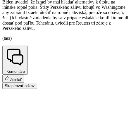
Biden uviedol, že Izrael by mal hľadať alternatívy k útoku na
iránske ropné polia. Štáty Perzského zálivu lobujú vo Washingtone,
aby zabránil Izraelu útočiť na ropné náleziská, pretože sa obávajú,
že aj ich vlastné zariadenia by sa v prípade eskalácie konfliktu mohli
dostať pod paľbu Teheránu, uviedli pre Reuters tri zdroje z
Perzského zálivu.
(tasr)
Komentáre
Zdielať
Skopírovať odkaz