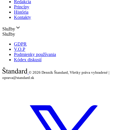
Redakcia
Princípy
História
Kontakty
Služby
Služby
GDPR
V.O.P
Podmienky používania
Kódex diskusií
© 2026
Denník Štandard, Všetky práva vyhradené |
oprava@standard.sk