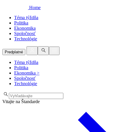
Home
Téma týždňa
Politika
Ekonomika
Spoločnosť
Technológie
Predplatné
Téma týždňa
Politika
Ekonomika
>
Spoločnosť
Technológie
Vitajte na Štandarde