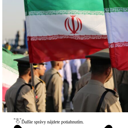
Ďalšie správy nájdete potiahnutím.