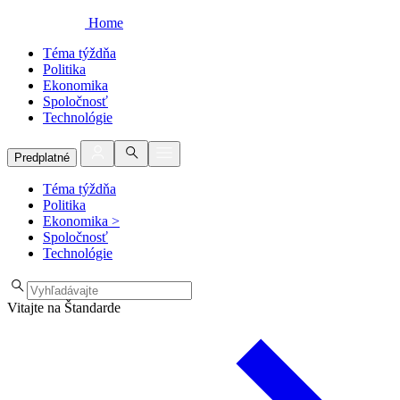
Home
Téma týždňa
Politika
Ekonomika
Spoločnosť
Technológie
Predplatné
Téma týždňa
Politika
Ekonomika
>
Spoločnosť
Technológie
Vitajte na Štandarde