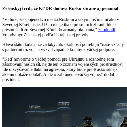
Zelenskyj tvrdí, že KĽDR dodáva Rusku zbrane aj personál
"Vidíme, že spojenectvo medzi Ruskom a takými režimami ako v
Severnej Kórei rastie. Už to nie je iba o presunoch zbraní. Ide o
presun ľudí zo Severnej Kórei do armády okupanta,"
zhodnotil
Volodymyr Zelenskyj podľa Ukrajinskej pravdy.
Hlava štátu dodala, že za takýchto okolností potrebujú "naše vzťahy
s partnermi rozvoj" a vyzval západné krajiny k väčšej podpore.
"Keď hovoríme o väčšej pomoci pre Ukrajinu a rozhodnejšom
zásobovaní našich síl, nejde len o zoznam vojenských prostriedkov.
Ide o zvyšovanie tlaku na agresora, ktorý bude pre Rusko silnejší,
akému dokáže odolať. A ide o zabránenie väčšej vojne," dodal
prezident.