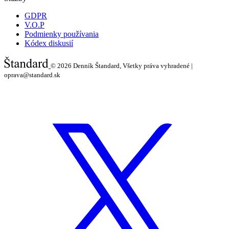
GDPR
V.O.P
Podmienky používania
Kódex diskusií
© 2026
Denník Štandard, Všetky práva vyhradené |
oprava@standard.sk