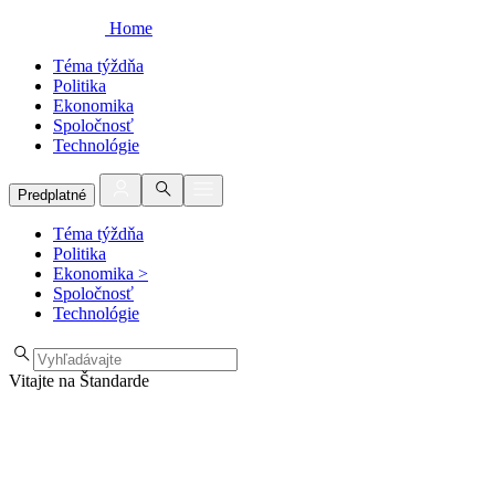
Home
Téma týždňa
Politika
Ekonomika
Spoločnosť
Technológie
Predplatné
Téma týždňa
Politika
Ekonomika
>
Spoločnosť
Technológie
Vitajte na Štandarde