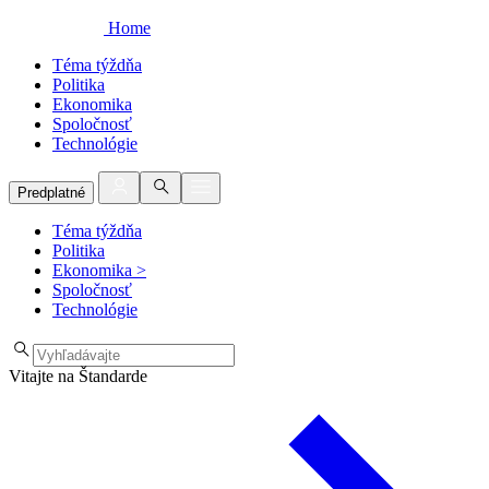
Home
Téma týždňa
Politika
Ekonomika
Spoločnosť
Technológie
Predplatné
Téma týždňa
Politika
Ekonomika
>
Spoločnosť
Technológie
Vitajte na Štandarde