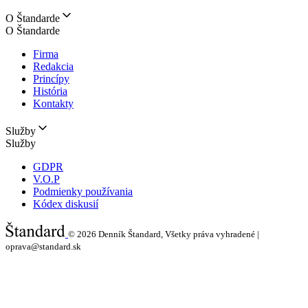
O Štandarde
O Štandarde
Firma
Redakcia
Princípy
História
Kontakty
Služby
Služby
GDPR
V.O.P
Podmienky používania
Kódex diskusií
© 2026
Denník Štandard, Všetky práva vyhradené |
oprava@standard.sk