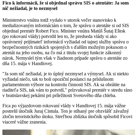
Fico k informácii, že si objednal správu SIS o atentáte: Ja som
nič nežiadal, je to nezmysel
Ministerstvo vnútra totiž vydalo v utorok večer stanovisko k
medializovaným informáciám o tom, že správu o atentáte si od SIS
objednal premiér Robert Fico. Minister vnútra Matúš Šutaj Eštok
(po rokovaní vlády) potvrdil len to, že predseda vlády si ako
oprávnený prijímateľ informácií vyžiadal od tajnej služby správu o
bezpečnostných rizikách spojených s ďalším možným pokusom o
atentát na jeho osobu, na čo má z titulu svojej funkcie zákonný
nárok. Nemyslel tým však v žiadnom prípade správu o atentáte zo
dňa 15. mája v Handlovej.
"Ja som nič nežiadal, je to úplný nezmysel a výmysel. Ak si niekto
vyžiadal niečo, tak to boli opoziční poslanci na príslušnom
parlamentnom výbore na kontrolu činnosti SIS. Ak sa obrátite na
riaditeľa SIS, tak vám to potvrdí," prízvukoval premiér v stredu ráno
v bratislavskej pekárni pri príležitosti Svetového dňa chleba.
Fica po výjazdovom rokovaní vlády v Handlovej 15. mája vážne
postrelil útočník Juraj Cintula. Ten je stíhaný pre obzvlášť závažný
zločin teroristického útoku. Streľbou zblízka útočník spôsobil Ficovi
viaceré vážne zranenia.