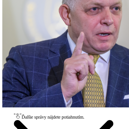
Ďalšie správy nájdete potiahnutím.