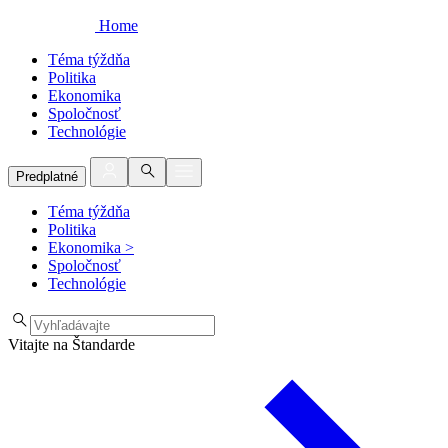
Home
Téma týždňa
Politika
Ekonomika
Spoločnosť
Technológie
Predplatné
Téma týždňa
Politika
Ekonomika
>
Spoločnosť
Technológie
Vitajte na Štandarde