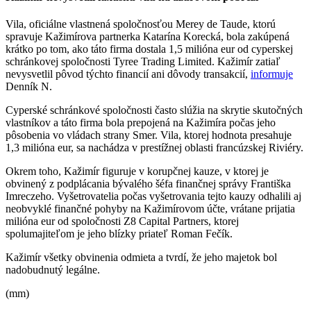
Vila, oficiálne vlastnená spoločnosťou Merey de Taude, ktorú
spravuje Kažimírova partnerka Katarína Korecká, bola zakúpená
krátko po tom, ako táto firma dostala 1,5 milióna eur od cyperskej
schránkovej spoločnosti Tyree Trading Limited. Kažimír zatiaľ
nevysvetlil pôvod týchto financií ani dôvody transakcií,
informuje
Denník N.
Cyperské schránkové spoločnosti často slúžia na skrytie skutočných
vlastníkov a táto firma bola prepojená na Kažimíra počas jeho
pôsobenia vo vládach strany Smer. Vila, ktorej hodnota presahuje
1,3 milióna eur, sa nachádza v prestížnej oblasti francúzskej Riviéry.
Okrem toho, Kažimír figuruje v korupčnej kauze, v ktorej je
obvinený z podplácania bývalého šéfa finančnej správy Františka
Imreczeho. Vyšetrovatelia počas vyšetrovania tejto kauzy odhalili aj
neobvyklé finančné pohyby na Kažimírovom účte, vrátane prijatia
milióna eur od spoločnosti Z8 Capital Partners, ktorej
spolumajiteľom je jeho blízky priateľ Roman Fečík.
Kažimír všetky obvinenia odmieta a tvrdí, že jeho majetok bol
nadobudnutý legálne.
(mm)