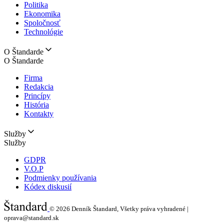
Politika
Ekonomika
Spoločnosť
Technológie
O Štandarde
O Štandarde
Firma
Redakcia
Princípy
História
Kontakty
Služby
Služby
GDPR
V.O.P
Podmienky používania
Kódex diskusií
© 2026
Denník Štandard, Všetky práva vyhradené |
oprava@standard.sk