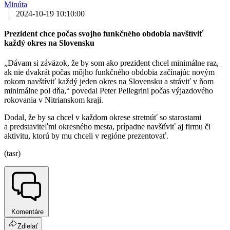
Minúta
|
2024-10-19 10:10:00
Prezident chce počas svojho funkčného obdobia navštíviť
každý okres na Slovensku
„Dávam si záväzok, že by som ako prezident chcel minimálne raz,
ak nie dvakrát počas môjho funkčného obdobia začínajúc novým
rokom navštíviť každý jeden okres na Slovensku a stráviť v ňom
minimálne pol dňa,“ povedal Peter Pellegrini počas výjazdového
rokovania v Nitrianskom kraji.
Dodal, že by sa chcel v každom okrese stretnúť so starostami
a predstaviteľmi okresného mesta, prípadne navštíviť aj firmu či
aktivitu, ktorú by mu chceli v regióne prezentovať.
(tasr)
Komentáre
Zdielať