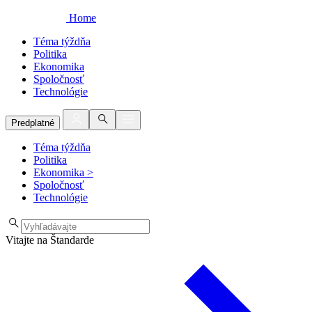
Home
Téma týždňa
Politika
Ekonomika
Spoločnosť
Technológie
Predplatné
Téma týždňa
Politika
Ekonomika
>
Spoločnosť
Technológie
Vitajte na Štandarde