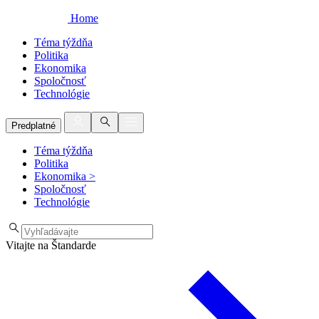
Home
Téma týždňa
Politika
Ekonomika
Spoločnosť
Technológie
Predplatné
Téma týždňa
Politika
Ekonomika
>
Spoločnosť
Technológie
Vitajte na Štandarde