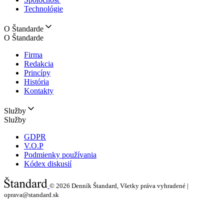
Technológie
O Štandarde
O Štandarde
Firma
Redakcia
Princípy
História
Kontakty
Služby
Služby
GDPR
V.O.P
Podmienky používania
Kódex diskusií
© 2026
Denník Štandard, Všetky práva vyhradené |
oprava@standard.sk