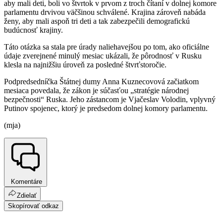
aby mali deti, boli vo štvrtok v prvom z troch čítaní v dolnej komore
parlamentu drvivou väčšinou schválené. Krajina zároveň nabáda
ženy, aby mali aspoň tri deti a tak zabezpečili demografickú
budúcnosť krajiny.
Táto otázka sa stala pre úrady naliehavejšou po tom, ako oficiálne
údaje zverejnené minulý mesiac ukázali, že pôrodnosť v Rusku
klesla na najnižšiu úroveň za posledné štvrťstoročie.
Podpredsedníčka Štátnej dumy Anna Kuznecovová začiatkom
mesiaca povedala, že zákon je súčasťou „stratégie národnej
bezpečnosti“ Ruska. Jeho zástancom je Vjačeslav Volodin, vplyvný
Putinov spojenec, ktorý je predsedom dolnej komory parlamentu.
(mja)
Komentáre
Zdielať
Skopírovať odkaz