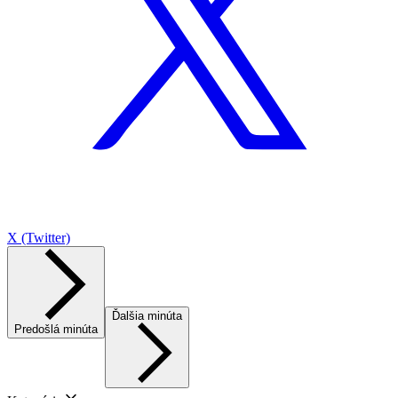
X (Twitter)
Ďalšia minúta
Predošlá minúta