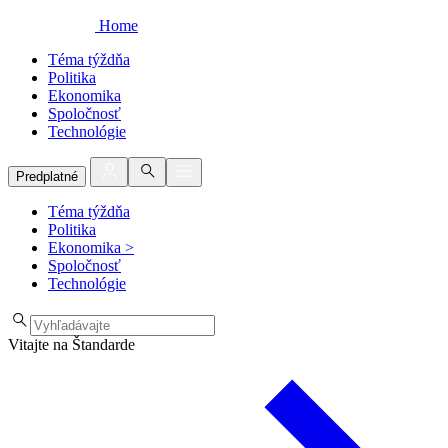
Home
Téma týždňa
Politika
Ekonomika
Spoločnosť
Technológie
Predplatné
Téma týždňa
Politika
Ekonomika
>
Spoločnosť
Technológie
Vitajte na Štandarde