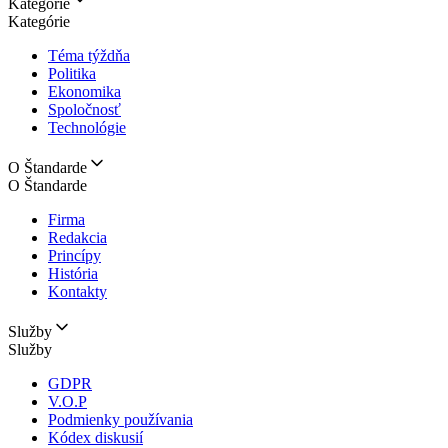
Kategórie
Kategórie
Téma týždňa
Politika
Ekonomika
Spoločnosť
Technológie
O Štandarde
O Štandarde
Firma
Redakcia
Princípy
História
Kontakty
Služby
Služby
GDPR
V.O.P
Podmienky používania
Kódex diskusií