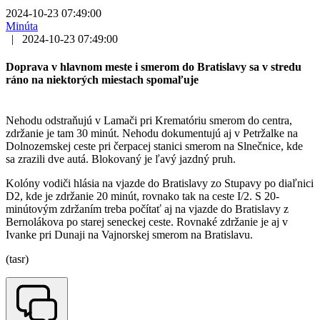
2024-10-23 07:49:00
Minúta
|
2024-10-23 07:49:00
Doprava v hlavnom meste i smerom do Bratislavy sa v stredu
ráno na niektorých miestach spomaľuje
Nehodu odstraňujú v Lamači pri Krematóriu smerom do centra,
zdržanie je tam 30 minút. Nehodu dokumentujú aj v Petržalke na
Dolnozemskej ceste pri čerpacej stanici smerom na Slnečnice, kde
sa zrazili dve autá. Blokovaný je ľavý jazdný pruh.
Kolóny vodiči hlásia na vjazde do Bratislavy zo Stupavy po diaľnici
D2, kde je zdržanie 20 minút, rovnako tak na ceste I/2. S 20-
minútovým zdržaním treba počítať aj na vjazde do Bratislavy z
Bernolákova po starej seneckej ceste. Rovnaké zdržanie je aj v
Ivanke pri Dunaji na Vajnorskej smerom na Bratislavu.
(tasr)