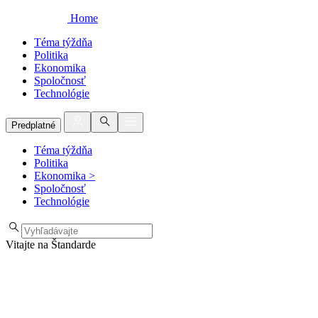
Home
Téma týždňa
Politika
Ekonomika
Spoločnosť
Technológie
Predplatné
Téma týždňa
Politika
Ekonomika
>
Spoločnosť
Technológie
Vitajte na Štandarde