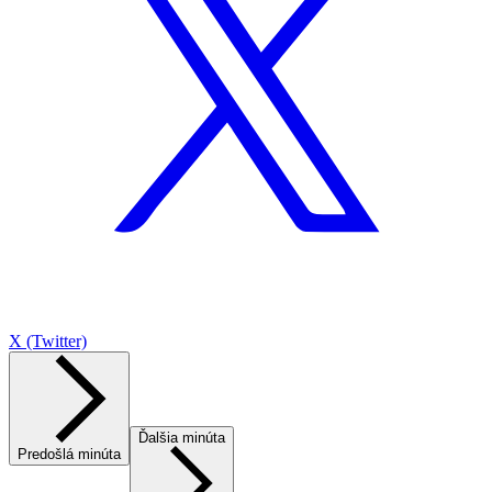
X (Twitter)
Ďalšia minúta
Predošlá minúta