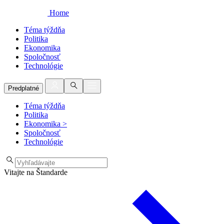
Home
Téma týždňa
Politika
Ekonomika
Spoločnosť
Technológie
Predplatné
Téma týždňa
Politika
Ekonomika
>
Spoločnosť
Technológie
Vitajte na Štandarde