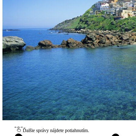
Ďalšie správy nájdete potiahnutím.