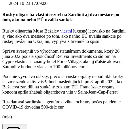
|
2024-10-23 17:09:00
Ruský oligarcha vlastní rezort na Sardínii aj dva mesiace po
tom, ako na neho EÚ uvalila sankcie
Ruský oligarcha Musa Bažajev
vlastní
luxusné letovisko na Sardínii
aj viac ako dva mesiace po tom, ako naňho EÚ uvalila sankcie po
ruskej invázii na Ukrajinu, vyplýva z firemného spisu.
Správu zverejnili vo výročnom štatutárnom dokumente, ktorý 26.
júna 2022 podala spoločnosť Retivia Investments so sídlom na
Cypre vlastniaca známy hotel Forte Village, ako aj ďalšie aktíva na
Sardínii v hodnote viac ako 700 miliónov eur.
Podanie vyvoláva otázky, prečo talianske orgány nepodnikli kroky
na zmrazenie aktív v týždňoch nasledujúcich po 8. apríli 2022, keď
Bažajeva zaradili na sankčný zoznam EÚ. Francúzske orgány
koncom apríla zhabali oligarchovu vilu v Saint-Jean-Cap-Ferrat.
Rus daroval sardínskej agentúre civilnej ochrany počas pandémie
COVID-19 dovedna 500-tisíc eur.
(mja)