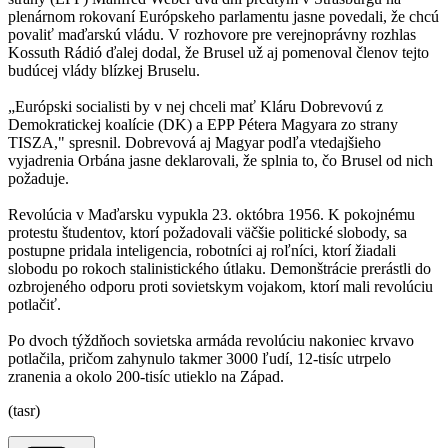
plenárnom rokovaní Európskeho parlamentu jasne povedali, že chcú
povaliť maďarskú vládu. V rozhovore pre verejnoprávny rozhlas
Kossuth Rádió ďalej dodal, že Brusel už aj pomenoval členov tejto
budúcej vlády blízkej Bruselu.
„Európski socialisti by v nej chceli mať Kláru Dobrevovú z
Demokratickej koalície (DK) a EPP Pétera Magyara zo strany
TISZA," spresnil. Dobrevová aj Magyar podľa vtedajšieho
vyjadrenia Orbána jasne deklarovali, že splnia to, čo Brusel od nich
požaduje.
Revolúcia v Maďarsku vypukla 23. októbra 1956. K pokojnému
protestu študentov, ktorí požadovali väčšie politické slobody, sa
postupne pridala inteligencia, robotníci aj roľníci, ktorí žiadali
slobodu po rokoch stalinistického útlaku. Demonštrácie prerástli do
ozbrojeného odporu proti sovietskym vojakom, ktorí mali revolúciu
potlačiť.
Po dvoch týždňoch sovietska armáda revolúciu nakoniec krvavo
potlačila, pričom zahynulo takmer 3000 ľudí, 12-tisíc utrpelo
zranenia a okolo 200-tisíc utieklo na Západ.
(tasr)