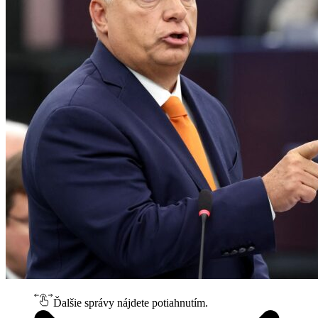
Ďalšie správy nájdete potiahnutím.