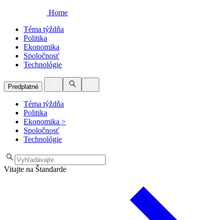
Home
Téma týždňa
Politika
Ekonomika
Spoločnosť
Technológie
Predplatné
Téma týždňa
Politika
Ekonomika
>
Spoločnosť
Technológie
Vitajte na Štandarde