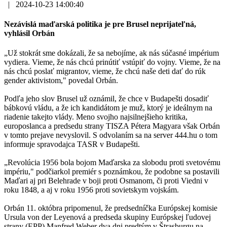
|
2024-10-23 14:00:40
Nezávislá maďarská politika je pre Brusel neprijateľná,
vyhlásil Orbán
„Už stokrát sme dokázali, že sa nebojíme, ak nás súčasné impérium
vydiera. Vieme, že nás chcú prinútiť vstúpiť do vojny. Vieme, že na
nás chcú poslať migrantov, vieme, že chcú naše deti dať do rúk
gender aktivistom," povedal Orbán.
Podľa jeho slov Brusel už oznámil, že chce v Budapešti dosadiť
bábkovú vládu, a že ich kandidátom je muž, ktorý je ideálnym na
riadenie takejto vlády. Meno svojho najsilnejšieho kritika,
europoslanca a predsedu strany TISZA Pétera Magyara však Orbán
v tomto prejave nevyslovil. S odvolaním sa na server 444.hu o tom
informuje spravodajca TASR v Budapešti.
„Revolúcia 1956 bola bojom Maďarska za slobodu proti svetovému
impériu," podčiarkol premiér s poznámkou, že podobne sa postavili
Maďari aj pri Belehrade v boji proti Osmanom, či proti Viedni v
roku 1848, a aj v roku 1956 proti sovietskym vojskám.
Orbán 11. októbra pripomenul, že predsedníčka Európskej komisie
Ursula von der Leyenová a predseda skupiny Európskej ľudovej
strany (EPP) Manfred Weber dva dni predtým v Štrasburgu na