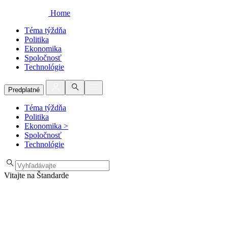
Home
Téma týždňa
Politika
Ekonomika
Spoločnosť
Technológie
Predplatné
Téma týždňa
Politika
Ekonomika
>
Spoločnosť
Technológie
Vitajte na Štandarde