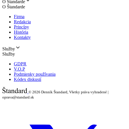
O Štandarde
O Štandarde
Firma
Redakcia
Princípy
História
Kontakty
Služby
Služby
GDPR
V.O.P
Podmienky používania
Kódex diskusií
© 2026
Denník Štandard, Všetky práva vyhradené |
oprava@standard.sk