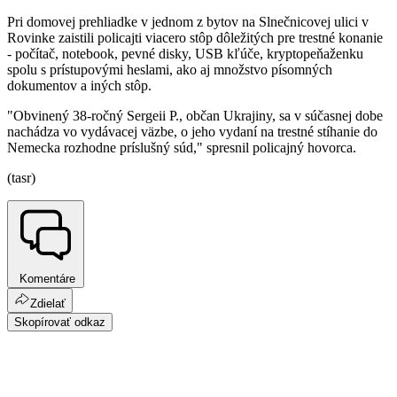
Pri domovej prehliadke v jednom z bytov na Slnečnicovej ulici v
Rovinke zaistili policajti viacero stôp dôležitých pre trestné konanie
- počítač, notebook, pevné disky, USB kľúče, kryptopeňaženku
spolu s prístupovými heslami, ako aj množstvo písomných
dokumentov a iných stôp.
"Obvinený 38-ročný Sergeii P., občan Ukrajiny, sa v súčasnej dobe
nachádza vo vydávacej väzbe, o jeho vydaní na trestné stíhanie do
Nemecka rozhodne príslušný súd," spresnil policajný hovorca.
(tasr)
Komentáre
Zdielať
Skopírovať odkaz