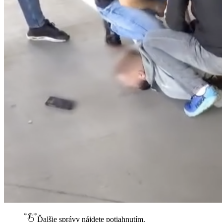
Ďalšie správy nájdete potiahnutím.