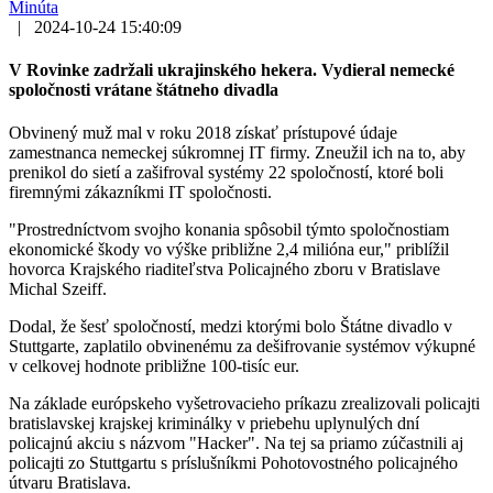
Minúta
|
2024-10-24 15:40:09
V Rovinke zadržali ukrajinského hekera. Vydieral nemecké
spoločnosti vrátane štátneho divadla
Obvinený muž mal v roku 2018 získať prístupové údaje
zamestnanca nemeckej súkromnej IT firmy. Zneužil ich na to, aby
prenikol do sietí a zašifroval systémy 22 spoločností, ktoré boli
firemnými zákazníkmi IT spoločnosti.
"Prostredníctvom svojho konania spôsobil týmto spoločnostiam
ekonomické škody vo výške približne 2,4 milióna eur," priblížil
hovorca Krajského riaditeľstva Policajného zboru v Bratislave
Michal Szeiff.
Dodal, že šesť spoločností, medzi ktorými bolo Štátne divadlo v
Stuttgarte, zaplatilo obvinenému za dešifrovanie systémov výkupné
v celkovej hodnote približne 100-tisíc eur.
Na základe európskeho vyšetrovacieho príkazu zrealizovali policajti
bratislavskej krajskej kriminálky v priebehu uplynulých dní
policajnú akciu s názvom "Hacker". Na tej sa priamo zúčastnili aj
policajti zo Stuttgartu s príslušníkmi Pohotovostného policajného
útvaru Bratislava.