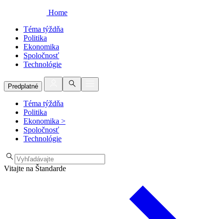
Home
Téma týždňa
Politika
Ekonomika
Spoločnosť
Technológie
Predplatné
Téma týždňa
Politika
Ekonomika
>
Spoločnosť
Technológie
Vitajte na Štandarde