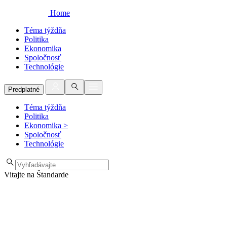
Home
Téma týždňa
Politika
Ekonomika
Spoločnosť
Technológie
Predplatné
Téma týždňa
Politika
Ekonomika
>
Spoločnosť
Technológie
Vitajte na Štandarde