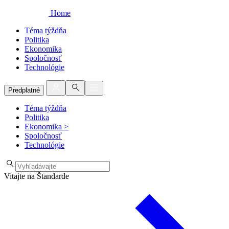
Home
Téma týždňa
Politika
Ekonomika
Spoločnosť
Technológie
Predplatné
Téma týždňa
Politika
Ekonomika
>
Spoločnosť
Technológie
Vitajte na Štandarde