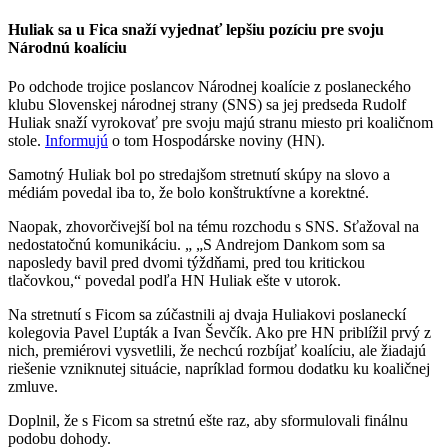
Huliak sa u Fica snaží vyjednať lepšiu pozíciu pre svoju
Národnú koalíciu
Po odchode trojice poslancov Národnej koalície z poslaneckého
klubu Slovenskej národnej strany (SNS) sa jej predseda Rudolf
Huliak snaží vyrokovať pre svoju majú stranu miesto pri koaličnom
stole.
Informujú
o tom Hospodárske noviny (HN).
Samotný Huliak bol po stredajšom stretnutí skúpy na slovo a
médiám povedal iba to, že bolo konštruktívne a korektné.
Naopak, zhovorčivejší bol na tému rozchodu s SNS. Sťažoval na
nedostatočnú komunikáciu. „ „S Andrejom Dankom som sa
naposledy bavil pred dvomi týždňami, pred tou kritickou
tlačovkou,“ povedal podľa HN Huliak ešte v utorok.
Na stretnutí s Ficom sa zúčastnili aj dvaja Huliakovi poslaneckí
kolegovia Pavel Ľupták a Ivan Ševčík. Ako pre HN priblížil prvý z
nich, premiérovi vysvetlili, že nechcú rozbíjať koalíciu, ale žiadajú
riešenie vzniknutej situácie, napríklad formou dodatku ku koaličnej
zmluve.
Doplnil, že s Ficom sa stretnú ešte raz, aby sformulovali finálnu
podobu dohody.