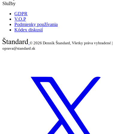
Služby
GDPR
V.O.P
Podmienky používania
Kódex diskusií
© 2026
Denník Štandard, Všetky práva vyhradené |
oprava@standard.sk