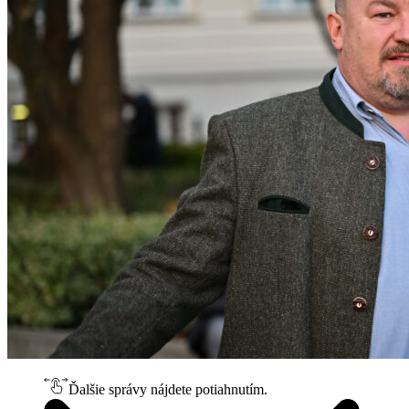
Ďalšie správy nájdete potiahnutím.