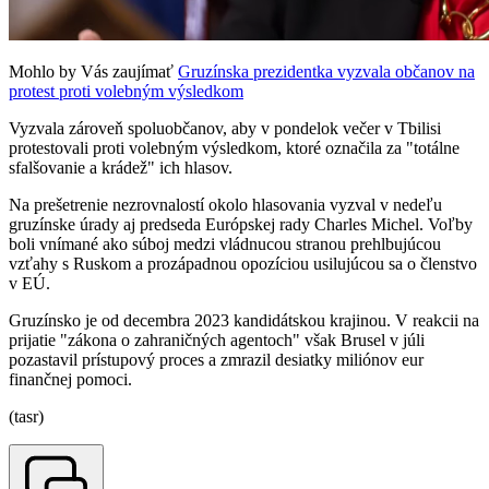
Mohlo by Vás zaujímať
Gruzínska prezidentka vyzvala občanov na
protest proti volebným výsledkom
Vyzvala zároveň spoluobčanov, aby v pondelok večer v Tbilisi
protestovali proti volebným výsledkom, ktoré označila za "totálne
sfalšovanie a krádež" ich hlasov.
Na prešetrenie nezrovnalostí okolo hlasovania vyzval v nedeľu
gruzínske úrady aj predseda Európskej rady Charles Michel. Voľby
boli vnímané ako súboj medzi vládnucou stranou prehlbujúcou
vzťahy s Ruskom a prozápadnou opozíciou usilujúcou sa o členstvo
v EÚ.
Gruzínsko je od decembra 2023 kandidátskou krajinou. V reakcii na
prijatie "zákona o zahraničných agentoch" však Brusel v júli
pozastavil prístupový proces a zmrazil desiatky miliónov eur
finančnej pomoci.
(tasr)