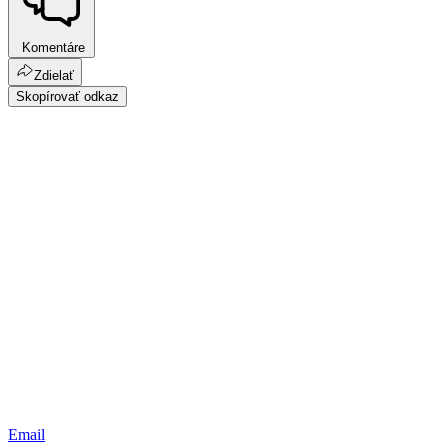
Komentáre
Zdielať
Skopírovať odkaz
Email