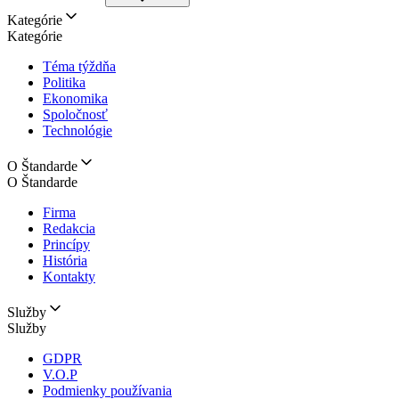
Kategórie
Kategórie
Téma týždňa
Politika
Ekonomika
Spoločnosť
Technológie
O Štandarde
O Štandarde
Firma
Redakcia
Princípy
História
Kontakty
Služby
Služby
GDPR
V.O.P
Podmienky používania