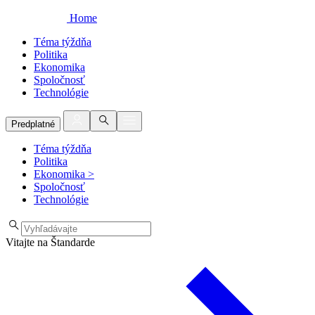
Home
Téma týždňa
Politika
Ekonomika
Spoločnosť
Technológie
Predplatné
Téma týždňa
Politika
Ekonomika
>
Spoločnosť
Technológie
Vitajte na Štandarde