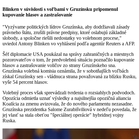
Blinken v súvislosti s voľbami v Gruzínsku pripomenul
kupovanie hlasov a zastrašovanie
"Vyzývame politických lídrov Gruzínska, aby dodržiavali zásady
právneho štátu, zrušili právne predpisy, ktoré oslabujú základné
slobody, a spoločne riešili nedostatky vo volebnom procese,"
uviedol Antony Blinken vo vyhlásení podľa agentúr Reuters a AFP.
Šéf diplomacie USA poukázal na správy zahraničných a miestnych
pozorovateľov o tom, že predvolebnú situáciu poznačilo kupovanie
hlasov a zastrašovanie voličov zo strany Gruzínskeho sna.
Gruzínska volebná komisia oznámila, že v sobotňajších voľbách
získal Gruzínsky sen - vládnuca strana považovaná za blízku Rusku,
vyše 54 percent hlasov.
Volebný proces však sprevádzali tvrdenia o rozsiahlych podvodoch.
Opozícia odmietla uznať výsledky a najsilnejšia opozičná aliancia
Koalícia za zmenu avizovala, že do nového parlamentu nezasadne.
Gruzínska prezidentka Salome Zurabišviliová v nedeľu povedala, že
jej vlasť sa stala obeťou "špeciálnej operácie" hybridnej vojny
Ruska.