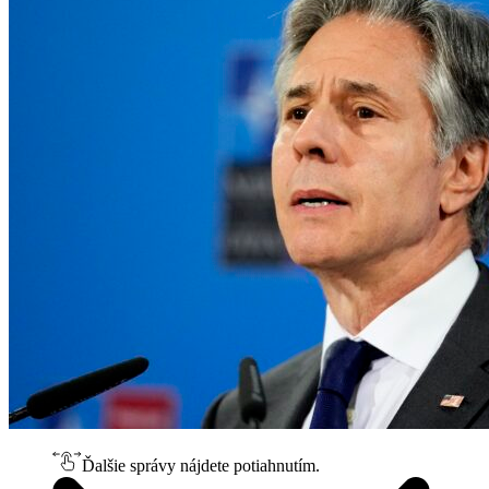
Ďalšie správy nájdete potiahnutím.