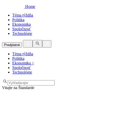
Home
Téma týždňa
Politika
Ekonomika
Spoločnosť
Technológie
Predplatné
Téma týždňa
Politika
Ekonomika
>
Spoločnosť
Technológie
Vitajte na Štandarde