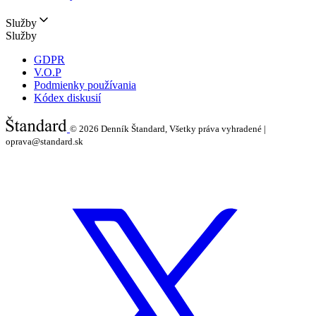
Služby
Služby
GDPR
V.O.P
Podmienky používania
Kódex diskusií
© 2026
Denník Štandard, Všetky práva vyhradené |
oprava@standard.sk