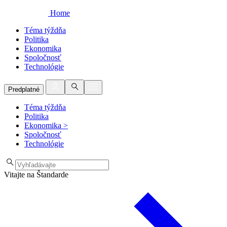
Home
Téma týždňa
Politika
Ekonomika
Spoločnosť
Technológie
Predplatné
Téma týždňa
Politika
Ekonomika
>
Spoločnosť
Technológie
Vitajte na Štandarde