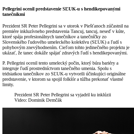
Pellegrini ocenil predstavenie SĽUK-u s hendikepovanými
tanečníkmi
Prezident SR Peter Pellegrini sa v utorok v Piešťanoch zúčastnil na
premiére inkluzívneho predstavenia Tancuj, tancuj, neseď v kúte,
ktoré spája profesionálnych tanečníkov a tanečníčky zo
Slovenského ľudového umeleckého kolektívu (SĽUK) a ľudí s
pohybovým znevýhodnením. Cieľom tohto jedinečného projektu je
ukázať, že tanec dokáže spájať zdravých ľudí s hendikepovanými.
P. Pellegrini ocenil tento umelecký počin, ktorý búra bariéry a
integruje ľudí prostredníctvom tanečného umenia. Spolu s
tridsiatkou tanečníkov zo SĽUK-u vytvorili účinkujúci originálne
predstavenie, v ktorom sa spojil folklór a túžba prekonať vlastné
limity.
Prezident SR Peter Pellegrini sa vyjadril ku inklúzii
Video: Dominik Demčák