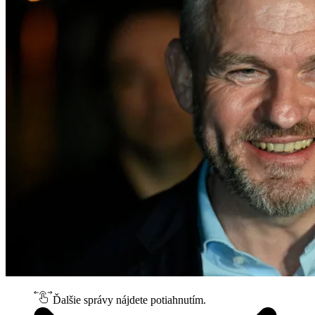
Ďalšie správy nájdete potiahnutím.