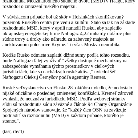
rozhodnutia Medzinárodného súdneho dvora (MSD) v Haagu, ktorý
rozhodol o zmrazení ruského majetku.
V súvisiacom prípade bol už skôr v Helsinkách skonfiškovaný
pozemok Ruského centra pre vedu a kultúru. Stalo sa tak na základe
rozhodnutia MSD, ktorý v apríli nariadil Rusku, aby zaplatilo
ukrajinskej energetickej firme Naftogaz 4,22 miliardy dolárov plus
súdne trovy a úroky ako náhradu za zabavený majetok na
anektovanom polostrove Kryme. To však Moskva neurobila.
Keďže Rusko odmieta zaplatiť dlžné sumy podľa tohto rozsudku,
bude Naftogaz ďalej využívať "všetky dostupné mechanizmy na
zabezpečenie vymáhania týchto prostriedkov v cieľových
jurisdikciách, kde sa nachádzajú ruské aktíva," uviedol šéf
Naftogazu Oleksij Černyšov podľa agentúry Reuters.
Ruské veľvyslanectvo vo Fínsku 28. októbra uviedlo, že nedostalo
nijaké oficiálne o poslednej zmienenej konfiškácii. Kremeľ zároveň
vyhlásil, že neuznáva jurisdikciu MSD. Podľa webovej stránky
súdu sú rozhodnutia súdu záväzné a článok 94 Charty Organizácie
Spojených národov stanovuje, že "každý člen OSN sa zaväzuje
podriadiť sa rozhodnutiu (MSD) v každom prípade, ktorého je
stranou".
(tasr, rfe/rl)