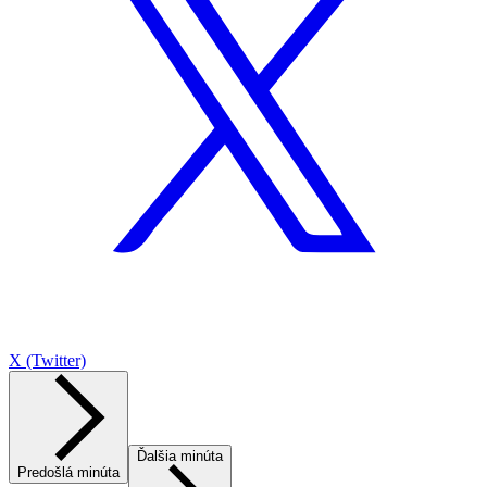
X (Twitter)
Ďalšia minúta
Predošlá minúta