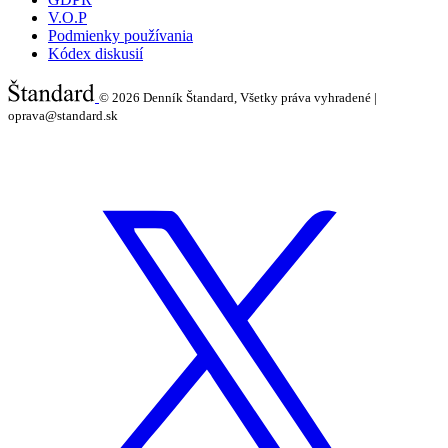
V.O.P
Podmienky používania
Kódex diskusií
© 2026
Denník Štandard, Všetky práva vyhradené |
oprava@standard.sk