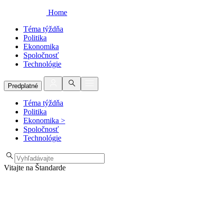
Home
Téma týždňa
Politika
Ekonomika
Spoločnosť
Technológie
Predplatné
Téma týždňa
Politika
Ekonomika
>
Spoločnosť
Technológie
Vitajte na Štandarde