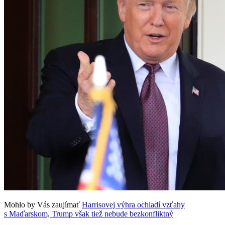
Mohlo by Vás zaujímať
Harrisovej výhra ochladí vzťahy
s Maďarskom, Trump však tiež nebude bezkonfliktný