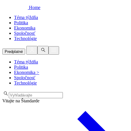
Home
Téma týždňa
Politika
Ekonomika
Spoločnosť
Technológie
Predplatné
Téma týždňa
Politika
Ekonomika
>
Spoločnosť
Technológie
Vitajte na Štandarde