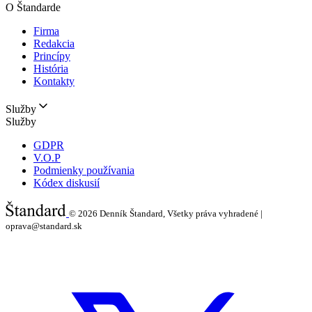
O Štandarde
Firma
Redakcia
Princípy
História
Kontakty
Služby
Služby
GDPR
V.O.P
Podmienky používania
Kódex diskusií
© 2026
Denník Štandard, Všetky práva vyhradené |
oprava@standard.sk