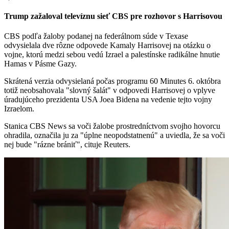
Trump zažaloval televíznu sieť CBS pre rozhovor s Harrisovou
CBS podľa žaloby podanej na federálnom súde v Texase
odvysielala dve rôzne odpovede Kamaly Harrisovej na otázku o
vojne, ktorú medzi sebou vedú Izrael a palestínske radikálne hnutie
Hamas v Pásme Gazy.
Skrátená verzia odvysielaná počas programu 60 Minutes 6. októbra
totiž neobsahovala "slovný šalát" v odpovedi Harrisovej o vplyve
úradujúceho prezidenta USA Joea Bidena na vedenie tejto vojny
Izraelom.
Stanica CBS News sa voči žalobe prostredníctvom svojho hovorcu
ohradila, označila ju za "úplne neopodstatnenú" a uviedla, že sa voči
nej bude "rázne brániť", cituje Reuters.