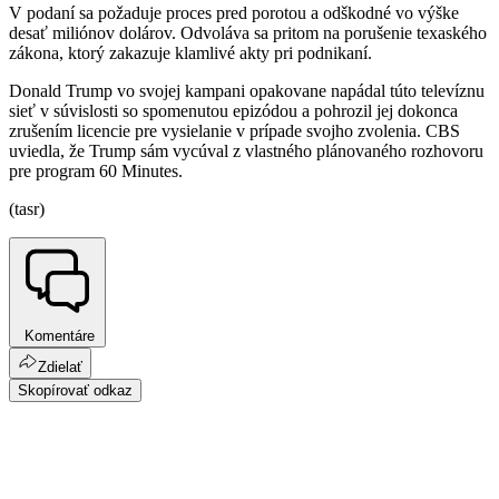
V podaní sa požaduje proces pred porotou a odškodné vo výške
desať miliónov dolárov. Odvoláva sa pritom na porušenie texaského
zákona, ktorý zakazuje klamlivé akty pri podnikaní.
Donald Trump vo svojej kampani opakovane napádal túto televíznu
sieť v súvislosti so spomenutou epizódou a pohrozil jej dokonca
zrušením licencie pre vysielanie v prípade svojho zvolenia. CBS
uviedla, že Trump sám vycúval z vlastného plánovaného rozhovoru
pre program 60 Minutes.
(tasr)
Komentáre
Zdielať
Skopírovať odkaz