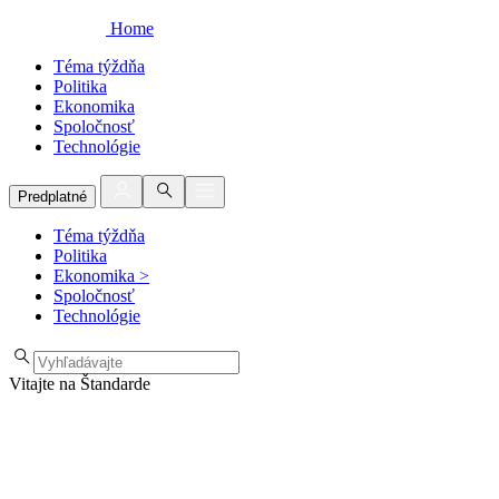
Home
Téma týždňa
Politika
Ekonomika
Spoločnosť
Technológie
Predplatné
Téma týždňa
Politika
Ekonomika
>
Spoločnosť
Technológie
Vitajte na Štandarde