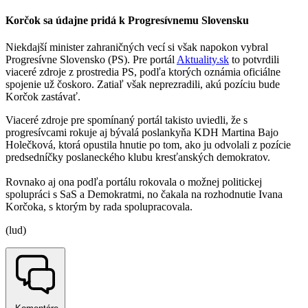
Korčok sa údajne pridá k Progresívnemu Slovensku
Niekdajší minister zahraničných vecí si však napokon vybral
Progresívne Slovensko (PS). Pre portál
Aktuality.sk
to potvrdili
viaceré zdroje z prostredia PS, podľa ktorých oznámia oficiálne
spojenie už čoskoro. Zatiaľ však neprezradili, akú pozíciu bude
Korčok zastávať.
Viaceré zdroje pre spomínaný portál takisto uviedli, že s
progresívcami rokuje aj bývalá poslankyňa KDH Martina Bajo
Holečková, ktorá opustila hnutie po tom, ako ju odvolali z pozície
predsedníčky poslaneckého klubu kresťanských demokratov.
Rovnako aj ona podľa portálu rokovala o možnej politickej
spolupráci s SaS a Demokratmi, no čakala na rozhodnutie Ivana
Korčoka, s ktorým by rada spolupracovala.
(lud)