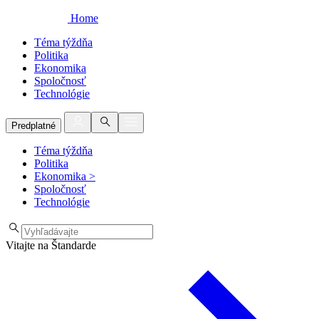
Home
Téma týždňa
Politika
Ekonomika
Spoločnosť
Technológie
Predplatné
Téma týždňa
Politika
Ekonomika
>
Spoločnosť
Technológie
Vitajte na Štandarde