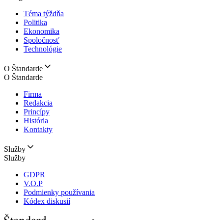
Téma týždňa
Politika
Ekonomika
Spoločnosť
Technológie
O Štandarde
O Štandarde
Firma
Redakcia
Princípy
História
Kontakty
Služby
Služby
GDPR
V.O.P
Podmienky používania
Kódex diskusií