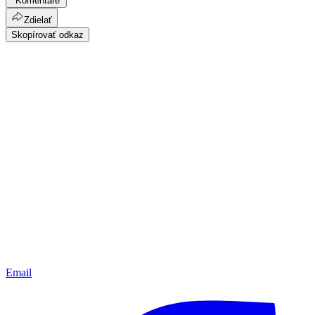
Komentáre
Zdielať
Skopírovať odkaz
Email