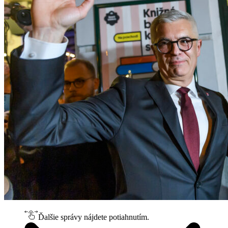
Ďalšie správy nájdete potiahnutím.