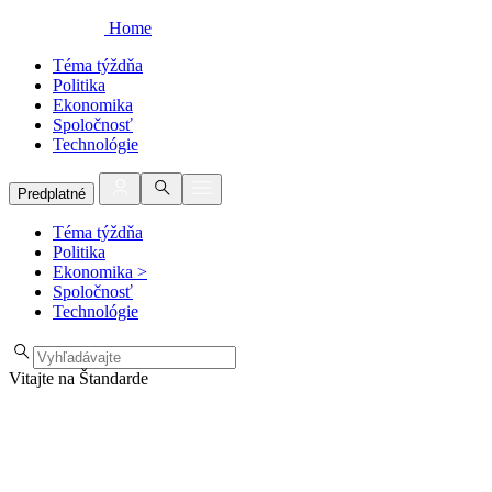
Home
Téma týždňa
Politika
Ekonomika
Spoločnosť
Technológie
Predplatné
Téma týždňa
Politika
Ekonomika
>
Spoločnosť
Technológie
Vitajte na Štandarde