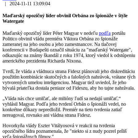
|
2024-11-11 13:09:04
Maďarský opozičný líder obvinil Orbána zo špionáže v štýle
Watergate
Maďarský opozičný líder Péter Magyar v nedeľu
podľa
portálu
Politico obvinil vládu premiéra Viktora Orbána zo špionáže
zameranej na jeho osobu a jeho zamestnancov. Na tlačovej
konferencii v Budapešti označil situáciu za "maďarský Watergate",
odkazujúc na známy škandál z roku 1974, ktorý viedol k odstúpeniu
amerického prezidenta Richarda Nixona.
Tvrdí, že vláda a vládnuca strana Fidesz plánovali jeho diskreditáciu
použitím kombinácie skutočných a falošných nahrávok, vrátane tých
vytvorených umelou inteligenciou. Magyar tiež uviedol, že jeho
bývalá priateľka dostala peniaze od Fideszu, aby ho tajne nahrávala.
„Vláda nás chce umlčať, ale milióny ľudí sa nedajú umlčať,“
vyhlásil Magyar. Podľa jeho tvrdení Orbán o špionáži vedel, no
konkrétne dôkazy nepredložil. Premiér na tieto tvrdenia zatiaľ
nereagoval, rovnako ani vládna strana Fidesz.
Hovorkyňa vlády Eszter Vitályosová v reakcii na tvrdenia
opozičného lídra poznamenala, že "niekto si z nudy pozrel príliš
veľa špionážnych filmov."