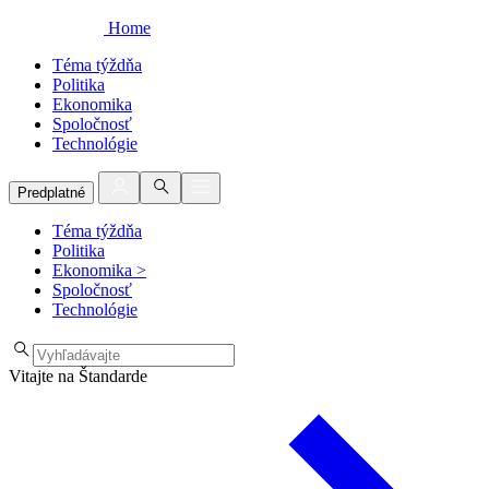
Home
Téma týždňa
Politika
Ekonomika
Spoločnosť
Technológie
Predplatné
Téma týždňa
Politika
Ekonomika
>
Spoločnosť
Technológie
Vitajte na Štandarde