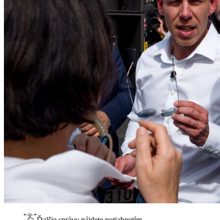
Ďalšie správy nájdete potiahnutím.