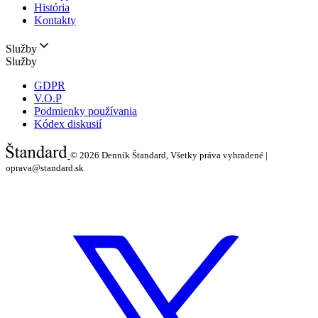
História
Kontakty
Služby
Služby
GDPR
V.O.P
Podmienky používania
Kódex diskusií
© 2026
Denník Štandard, Všetky práva vyhradené |
oprava@standard.sk