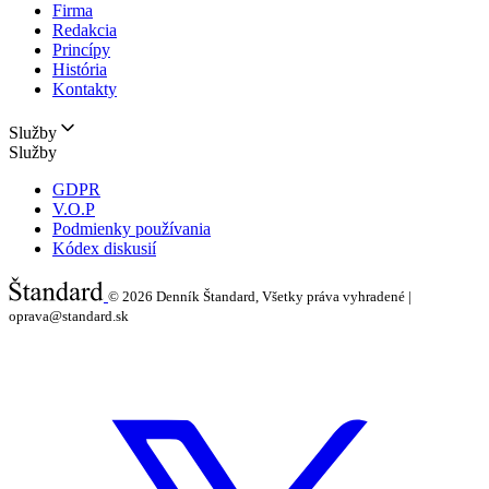
Firma
Redakcia
Princípy
História
Kontakty
Služby
Služby
GDPR
V.O.P
Podmienky používania
Kódex diskusií
© 2026
Denník Štandard, Všetky práva vyhradené |
oprava@standard.sk