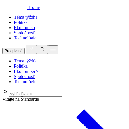
Home
Téma týždňa
Politika
Ekonomika
Spoločnosť
Technológie
Predplatné
Téma týždňa
Politika
Ekonomika
>
Spoločnosť
Technológie
Vitajte na Štandarde