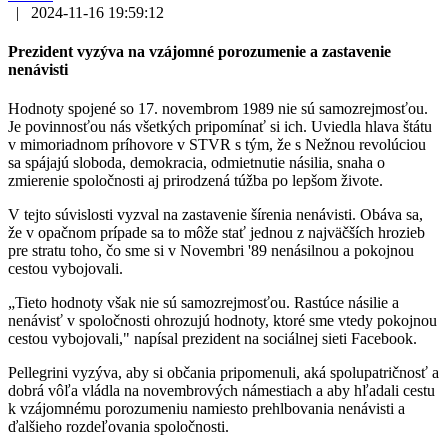
|
2024-11-16 19:59:12
Prezident vyzýva na vzájomné porozumenie a zastavenie
nenávisti
Hodnoty spojené so 17. novembrom 1989 nie sú samozrejmosťou.
Je povinnosťou nás všetkých pripomínať si ich. Uviedla hlava štátu
v mimoriadnom príhovore v STVR s tým, že s Nežnou revolúciou
sa spájajú sloboda, demokracia, odmietnutie násilia, snaha o
zmierenie spoločnosti aj prirodzená túžba po lepšom živote.
V tejto súvislosti vyzval na zastavenie šírenia nenávisti. Obáva sa,
že v opačnom prípade sa to môže stať jednou z najväčších hrozieb
pre stratu toho, čo sme si v Novembri '89 nenásilnou a pokojnou
cestou vybojovali.
„Tieto hodnoty však nie sú samozrejmosťou. Rastúce násilie a
nenávisť v spoločnosti ohrozujú hodnoty, ktoré sme vtedy pokojnou
cestou vybojovali," napísal prezident na sociálnej sieti Facebook.
Pellegrini vyzýva, aby si občania pripomenuli, aká spolupatričnosť a
dobrá vôľa vládla na novembrových námestiach a aby hľadali cestu
k vzájomnému porozumeniu namiesto prehlbovania nenávisti a
ďalšieho rozdeľovania spoločnosti.