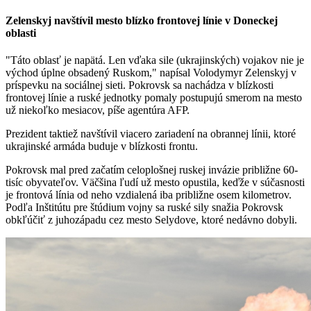
Zelenskyj navštívil mesto blízko frontovej línie v Doneckej
oblasti
"Táto oblasť je napätá. Len vďaka sile (ukrajinských) vojakov nie je
východ úplne obsadený Ruskom," napísal Volodymyr Zelenskyj v
príspevku na sociálnej sieti. Pokrovsk sa nachádza v blízkosti
frontovej línie a ruské jednotky pomaly postupujú smerom na mesto
už niekoľko mesiacov, píše agentúra AFP.
Prezident taktiež navštívil viacero zariadení na obrannej línii, ktoré
ukrajinské armáda buduje v blízkosti frontu.
Pokrovsk mal pred začatím celoplošnej ruskej invázie približne 60-
tisíc obyvateľov. Väčšina ľudí už mesto opustila, keďže v súčasnosti
je frontová línia od neho vzdialená iba približne osem kilometrov.
Podľa Inštitútu pre štúdium vojny sa ruské sily snažia Pokrovsk
obkľúčiť z juhozápadu cez mesto Selydove, ktoré nedávno dobyli.