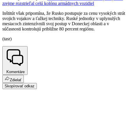
zrejme rozstrieľal celú kolónu armádnych vozidiel
Inštitút však pripomína, že Rusko postupuje za cenu vysokých strát
svojich vojakov a ťažkej techniky. Ruské jednotky v uplynulých
mesiacoch zintenzívnili svoj postup v Doneckej oblasti a v
súčasnosti kontrolujú približne 80 percent regiónu.
(tasr)
Komentáre
Zdielať
Skopírovať odkaz