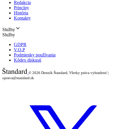
Redakcia
Princípy
História
Kontakty
Služby
Služby
GDPR
V.O.P
Podmienky používania
Kódex diskusií
© 2026
Denník Štandard, Všetky práva vyhradené |
oprava@standard.sk