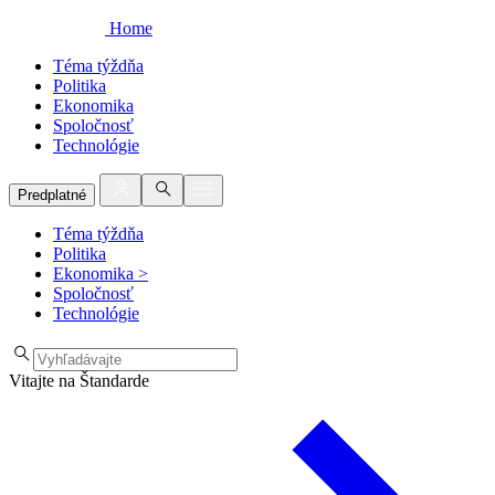
Home
Téma týždňa
Politika
Ekonomika
Spoločnosť
Technológie
Predplatné
Téma týždňa
Politika
Ekonomika
>
Spoločnosť
Technológie
Vitajte na Štandarde