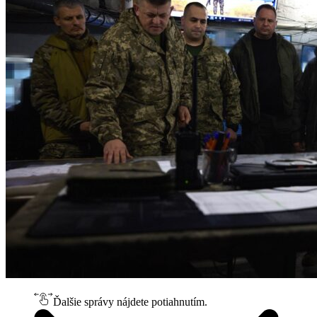
Ďalšie správy nájdete potiahnutím.