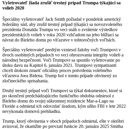
Vyšetrovateľ žiada zrušiť trestný prípad Trumpa týkajúci sa
volieb 2020
Špeciálny vyšetrovateľ Jack Smith požiadal v pondelok americký
federálny súd, aby zrušil trestný prípad týkajúci sa novozvoleného
prezidenta Donalda Trumpa vo veci snáh o zvrátenie výsledkov
prezidentských volieb v roku 2020 vzhľadom na jeho blížiaci sa
návrat do Bieleho domu po víťazstve v tohtoročných voľbách.
Špeciálny vyšetrovateľ predtým vzniesol žaloby voči Trumpovi v
dvoch osobitných prípadoch vo veci ohrozovania integrity volieb a
národnej bezpečnosti. Voči Trumpovi sa spustilo vyšetrovanie po
útoku davu na Kapitol 6. januára 2021. Trumpovi sympatizanti
chceli útokom zmariť oficiálny proces potvrdenia volebného
víťazstva Joea Bidena. Trump bol v tomto prípade obvinený zo
zločineckého sprisahania.
Druhý trestný prípad voči Trumpovi sa týkal dokumentov, ktoré si
po skončení predchádzajúceho funkčného obdobia odniesol z
Bieleho domu do svojej súkromnej rezidencie Mar-a-Lago na
Floride a odmietal ich odovzdať úradom, kým uňho FBI v lete 2022
nevykonala domovú prehliadku.
Trump, ktorý obvinenia v oboch prípadoch odmietal, ešte v októbri
avizoval, že okamžite po prevzatí funkcie 20. januára 2025 Smitha