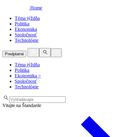
Home
Téma týždňa
Politika
Ekonomika
Spoločnosť
Technológie
Predplatné
Téma týždňa
Politika
Ekonomika
>
Spoločnosť
Technológie
Vitajte na Štandarde