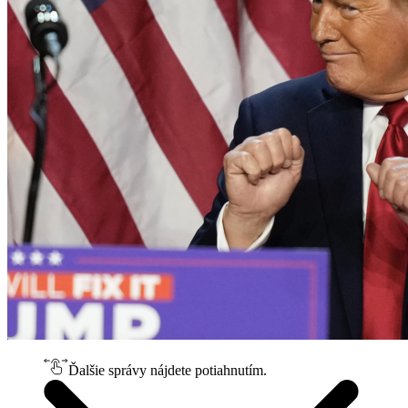
Ďalšie správy nájdete potiahnutím.