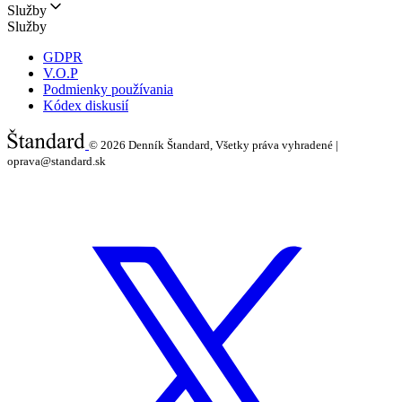
Služby
Služby
GDPR
V.O.P
Podmienky používania
Kódex diskusií
© 2026
Denník Štandard, Všetky práva vyhradené |
oprava@standard.sk