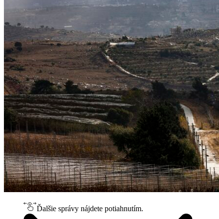
Ďalšie správy nájdete potiahnutím.