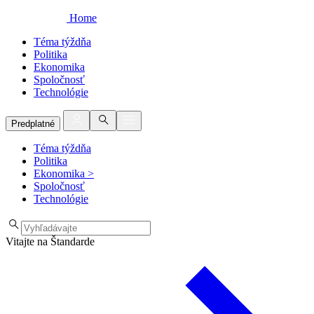
Home
Téma týždňa
Politika
Ekonomika
Spoločnosť
Technológie
Predplatné
Téma týždňa
Politika
Ekonomika
>
Spoločnosť
Technológie
Vitajte na Štandarde