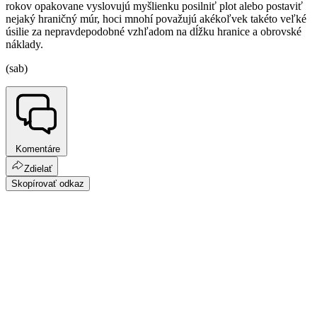
rokov opakovane vyslovujú myšlienku posilniť plot alebo postaviť
nejaký hraničný múr, hoci mnohí považujú akékoľvek takéto veľké
úsilie za nepravdepodobné vzhľadom na dĺžku hranice a obrovské
náklady.
(sab)
Komentáre
Zdielať
Skopírovať odkaz