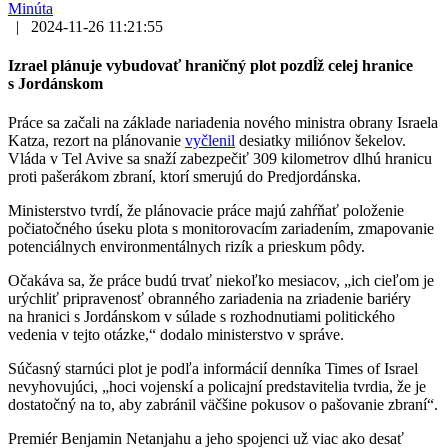
Minúta
|
2024-11-26 11:21:55
Izrael plánuje vybudovať hraničný plot pozdĺž celej hranice
s Jordánskom
Práce sa začali na základe nariadenia nového ministra obrany Israela
Katza, rezort na plánovanie
vyčlenil
desiatky miliónov šekelov.
Vláda v Tel Avive sa snaží zabezpečiť 309 kilometrov dlhú hranicu
proti pašerákom zbraní, ktorí smerujú do Predjordánska.
Ministerstvo tvrdí, že plánovacie práce majú zahŕňať položenie
počiatočného úseku plota s monitorovacím zariadením, zmapovanie
potenciálnych environmentálnych rizík a prieskum pôdy.
Očakáva sa, že práce budú trvať niekoľko mesiacov, „ich cieľom je
urýchliť pripravenosť obranného zariadenia na zriadenie bariéry
na hranici s Jordánskom v súlade s rozhodnutiami politického
vedenia v tejto otázke,“ dodalo ministerstvo v správe.
Súčasný starnúci plot je podľa informácií denníka Times of Israel
nevyhovujúci, „hoci vojenskí a policajní predstavitelia tvrdia, že je
dostatočný na to, aby zabránil väčšine pokusov o pašovanie zbraní“.
Premiér Benjamin Netanjahu a jeho spojenci už viac ako desať