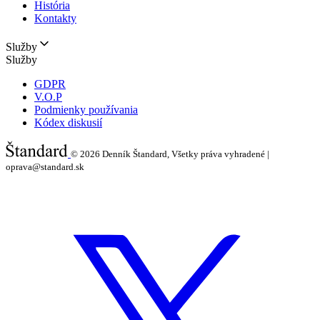
História
Kontakty
Služby
Služby
GDPR
V.O.P
Podmienky používania
Kódex diskusií
© 2026
Denník Štandard, Všetky práva vyhradené |
oprava@standard.sk